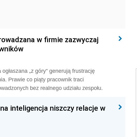
prowadzana w firmie zazwyczaj
owników
a ogłaszana „z góry” generują frustrację
. Prawie co piąty pracownik traci
owadzonych bez realnego udziału zespołu.
a inteligencja niszczy relacje w