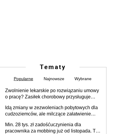
Tematy
Popularne
Najnowsze
Wybrane
Zwolnienie lekarskie po rozwiązaniu umowy
o pracę? Zasiłek chorobowy przysługuje
tylko w przypadku zachorowania w ciągu 14
Idą zmiany w zezwoleniach pobytowych dla
dni od ustania stosunku pracy
cudzoziemców, ale milczące załatwienie
spraw przewidziano tylko dla wybranych
Min. 28 tys. zł zadośćuczynienia dla
pracownika za mobbing już od listopada. To