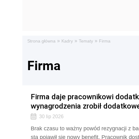
»
»
»
Strona główna
Kadry
Tematy
Firma
Firma
Firma daje pracownikowi dodatk
wynagrodzenia zrobił dodatkowe
30 lip 2026
Brak czasu to ważny powód rezygnacji z ba
sta pojawił się nowy benefit. Pracownik dos