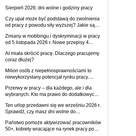
także nieuzasadniona krytyka i izolowanie z
Sierpień 2026: dni wolne i godziny pracy
zespołu
Czy upał może być podstawą do zwolnienia
od pracy z powodu siły wyższej? Jakie są
obowiązki pracodawcy
Zmiany w mobbingu i dyskryminacji w pracy
od 5 listopada 2026 r. Nowe przepisy 4
sierpnia zostały ogłoszone w Dzienniku
AI miała skrócić pracę. Dlaczego pracujemy
Ustaw
coraz dłużej?
Milion osób z niepełnosprawnościami to
niewykorzystany potencjał rynku pracy.
Problemem nie jest brak kandydatów,
Przerwy w pracy – dla każdego, ale i dla
dofinansowań czy refundacji, ale bariery po
wybranych. Kto ma prawo do dodatkowych
stronie systemu i świadomości
15 minut?
pracodawców [WYWIAD]
Ten urlop przedawni się we wrześniu 2026 r.
Sprawdź, czy masz dni wolne do
wykorzystania
Państwo pomoże aktywizować pracowników
50+, kobiety wracające na rynek pracy po
urodzeniu dzieci, osoby przewlekle chore i