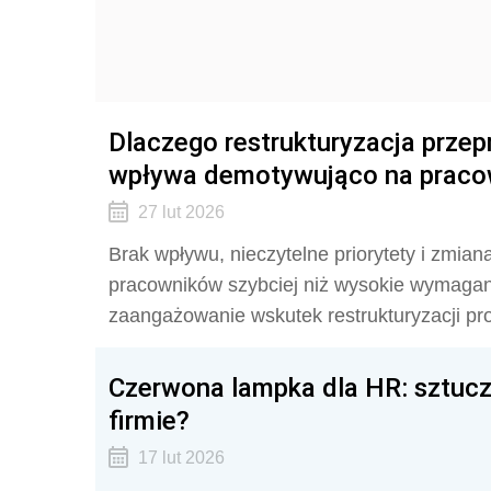
Dlaczego restrukturyzacja prze
wpływa demotywująco na prac
27 lut 2026
Brak wpływu, nieczytelne priorytety i zmian
pracowników szybciej niż wysokie wymagania
zaangażowanie wskutek restrukturyzacji pr
Czerwona lampka dla HR: sztuczn
firmie?
17 lut 2026