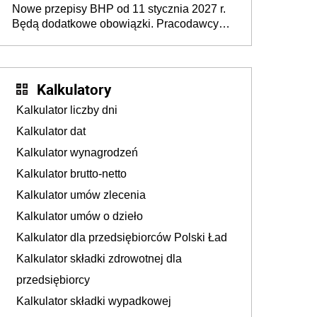
Nowe przepisy BHP od 11 stycznia 2027 r.
osoby neuroatypowe. Powstanie Fundusz
Będą dodatkowe obowiązki. Pracodawcy
na rzecz Inkluzywności w Zatrudnianiu?
dostają czas na przygotowanie się do zmian
Kalkulatory
Kalkulator liczby dni
Kalkulator dat
Kalkulator wynagrodzeń
Kalkulator brutto-netto
Kalkulator umów zlecenia
Kalkulator umów o dzieło
Kalkulator dla przedsiębiorców Polski Ład
Kalkulator składki zdrowotnej dla
przedsiębiorcy
Kalkulator składki wypadkowej