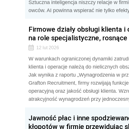
Sztuczna inteligencja niszczy relacje w fi
owców. AI powinna wspierać nie tylko efekt
Firmowe działy obsługi klienta i
na role specjalistyczne, rosną
12 lut 2026
W warunkach ograniczonej dynamiki zatrudn
klienta i operacje należą do nielicznych obs
Jak wynika z raportu „Wynagrodzenia w pr
Grafton Recruitment, firmy rozwijają funkc
operacyjną oraz jakość obsługi klienta. Wzr
atrakcyjność wynagrodzeń przy jednoczes
Jawność płac i inne spodziewane
kłopotów w firmie przewidując s