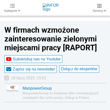
Kategorie
Serwisy
W firmach wzmożone
zainteresowanie zielonymi
miejscami pracy [RAPORT]
Subskrybuj nas na Youtube
Dołącz do ekspertów
Zapisz się na newsletter
18 lipca 2023, 15:01
ManpowerGroup
ManpowerGroup to światowy lider innowacyjnych
rozwiązań dla rynku pracy. Usługi w Polsce
obejmują pracę tymczasową, rekrutację stałą i
badanie kompetencji pracowników, zatrudnienie