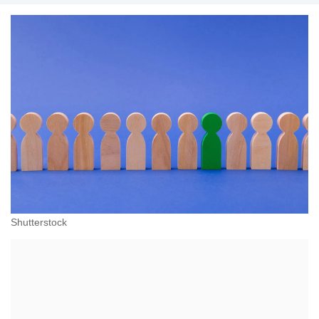
zewnętrzne, outsourcing procesów, doradztwo
personalne, zarządzanie karierą i outplacement.
Shutterstock