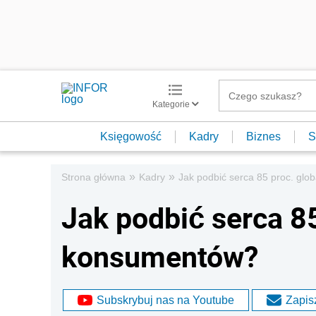
Kategorie
Księgowość
Kadry
Biznes
S
»
»
Strona główna
Kadry
Jak podbić serca 85 proc. gl
Jak podbić serca 8
konsumentów?
Subskrybuj nas na Youtube
Zapisz