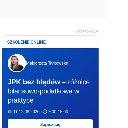
AUTOPROMOCJA
SZKOLENIE ONLINE
Małgorzata Tarkowska
JPK bez błędów
– różnice
bilansowo-podatkowe w
praktyce
📅 11-12.08.2026 r.
🕐 9:00-15:00
Zapisz się