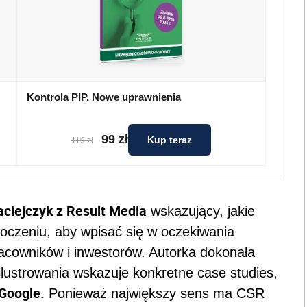
Kontrola PIP. Nowe uprawnienia
99 zł
Kup teraz
119 zł
aciejczyk z Result Media
wskazujący, jakie
oczeniu, aby wpisać się w oczekiwania
pracowników i inwestorów. Autorka dokonała
ilustrowania wskazuje konkretne case studies,
Google.
Ponieważ największy sens ma CSR