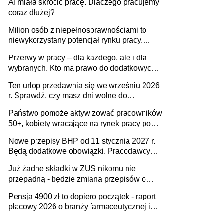
AI miała skrócić pracę. Dlaczego pracujemy
Ustaw
coraz dłużej?
Milion osób z niepełnosprawnościami to
niewykorzystany potencjał rynku pracy.
Problemem nie jest brak kandydatów,
Przerwy w pracy – dla każdego, ale i dla
dofinansowań czy refundacji, ale bariery po
wybranych. Kto ma prawo do dodatkowych
stronie systemu i świadomości
15 minut?
pracodawców [WYWIAD]
Ten urlop przedawnia się we wrześniu 2026
r. Sprawdź, czy masz dni wolne do
wykorzystania
Państwo pomoże aktywizować pracowników
50+, kobiety wracające na rynek pracy po
urodzeniu dzieci, osoby przewlekle chore i
Nowe przepisy BHP od 11 stycznia 2027 r.
osoby neuroatypowe. Powstanie Fundusz
Będą dodatkowe obowiązki. Pracodawcy
na rzecz Inkluzywności w Zatrudnianiu?
dostają czas na przygotowanie się do zmian
Już żadne składki w ZUS nikomu nie
przepadną - będzie zmiana przepisów o
przedawnieniu i niepodleganiu
Pensja 4900 zł to dopiero początek - raport
ubezpieczeniom społecznym
płacowy 2026 o branży farmaceutycznej i
chemicznej