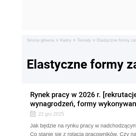
»
»
»
Strona główna
Kadry
Tematy
Elastyczne formy za
Elastyczne formy z
Rynek pracy w 2026 r. [rekrutacj
wynagrodzeń, formy wykonywani
22 gru 2025
Jak będzie na rynku pracy w nadchodzącym
Co stanie się z rotacją pracowników. Czy 