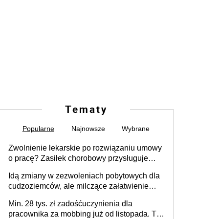
Tematy
Popularne
Najnowsze
Wybrane
Zwolnienie lekarskie po rozwiązaniu umowy
o pracę? Zasiłek chorobowy przysługuje
tylko w przypadku zachorowania w ciągu 14
Idą zmiany w zezwoleniach pobytowych dla
dni od ustania stosunku pracy
cudzoziemców, ale milczące załatwienie
spraw przewidziano tylko dla wybranych
Min. 28 tys. zł zadośćuczynienia dla
pracownika za mobbing już od listopada. To