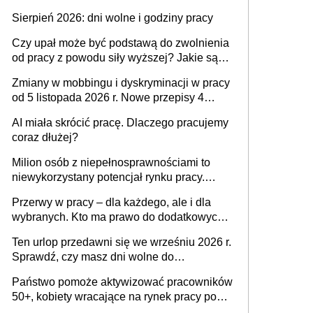
także nieuzasadniona krytyka i izolowanie z
Sierpień 2026: dni wolne i godziny pracy
zespołu
Czy upał może być podstawą do zwolnienia
od pracy z powodu siły wyższej? Jakie są
obowiązki pracodawcy
Zmiany w mobbingu i dyskryminacji w pracy
od 5 listopada 2026 r. Nowe przepisy 4
sierpnia zostały ogłoszone w Dzienniku
AI miała skrócić pracę. Dlaczego pracujemy
Ustaw
coraz dłużej?
Milion osób z niepełnosprawnościami to
niewykorzystany potencjał rynku pracy.
Problemem nie jest brak kandydatów,
Przerwy w pracy – dla każdego, ale i dla
dofinansowań czy refundacji, ale bariery po
wybranych. Kto ma prawo do dodatkowych
stronie systemu i świadomości
15 minut?
pracodawców [WYWIAD]
Ten urlop przedawni się we wrześniu 2026 r.
Sprawdź, czy masz dni wolne do
wykorzystania
Państwo pomoże aktywizować pracowników
50+, kobiety wracające na rynek pracy po
urodzeniu dzieci, osoby przewlekle chore i