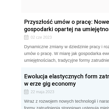
Przyszłość umów o pracę: Nowe 
gospodarki opartej na umiejętn
02 cze 2023
Dynamiczne zmiany w dziedzinie pracy i ro
umów o pracę. W miarę jak gospodarka ewo
umiejętnościach, tradycyjne formy zatrudni
Ewolucja elastycznych form zat
w erze gig economy
22 maja 2023
Wraz z rozwojem nowych technologii i nara
formy zatrudnienia stopniowo ustępują mie