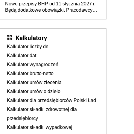
Nowe przepisy BHP od 11 stycznia 2027 r.
osoby neuroatypowe. Powstanie Fundusz
Będą dodatkowe obowiązki. Pracodawcy
na rzecz Inkluzywności w Zatrudnianiu?
dostają czas na przygotowanie się do zmian
Kalkulatory
Kalkulator liczby dni
Kalkulator dat
Kalkulator wynagrodzeń
Kalkulator brutto-netto
Kalkulator umów zlecenia
Kalkulator umów o dzieło
Kalkulator dla przedsiębiorców Polski Ład
Kalkulator składki zdrowotnej dla
przedsiębiorcy
Kalkulator składki wypadkowej