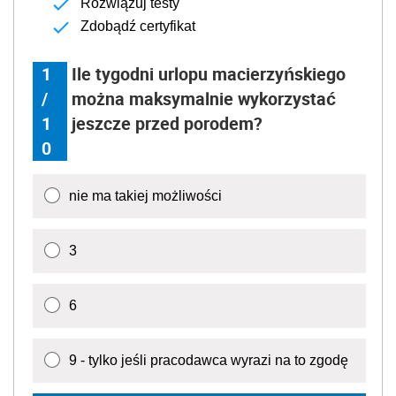
Jak zdobyć Certyfikat:
Czytaj artykuły
Rozwiązuj testy
Zdobądź certyfikat
1
Ile tygodni urlopu macierzyńskiego
/
można maksymalnie wykorzystać
1
jeszcze przed porodem?
0
nie ma takiej możliwości
3
6