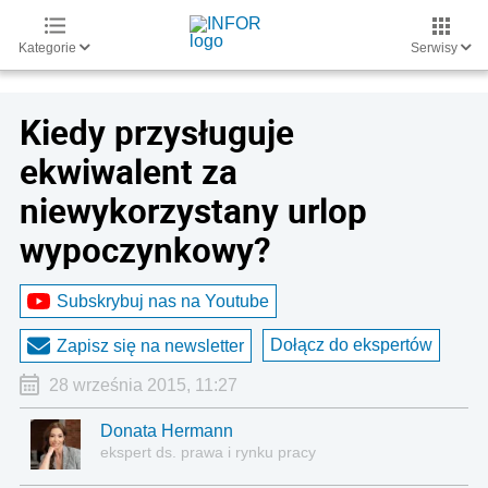
Kategorie
Serwisy
Kiedy przysługuje
ekwiwalent za
niewykorzystany urlop
wypoczynkowy?
Subskrybuj nas na Youtube
Dołącz do ekspertów
Zapisz się na newsletter
28 września 2015, 11:27
Donata Hermann
ekspert ds. prawa i rynku pracy