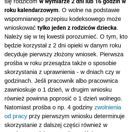
w wymiarze 2 dni lub 16 godzin w
się rodzicom
roku kalendarzowym
. O wolne na podstawie
wspomnianego przepisu kodeksowego może
tylko jeden z rodziców dziecka
wnioskować
.
Należy się w tej kwestii porozumieć. O tym, kto
będzie korzystał z 2 dni opieki w danym roku
decyduje pierwszy złożony wniosek. Pierwsza
prośba w roku przesądza także o sposobie
skorzystania z uprawnienia - w dniach czy w
godzinach. Jeśli pracownik albo pracownica
zawnioskuje o 1 dzień, w drugim wniosku
również powinna poprosić o 1 dzień wolnego.
Natomiast prośba o np. 4 godziny
zwolnienia
od pracy
przy pierwszym wniosku determinuje
skorzystanie z dalszej części również w