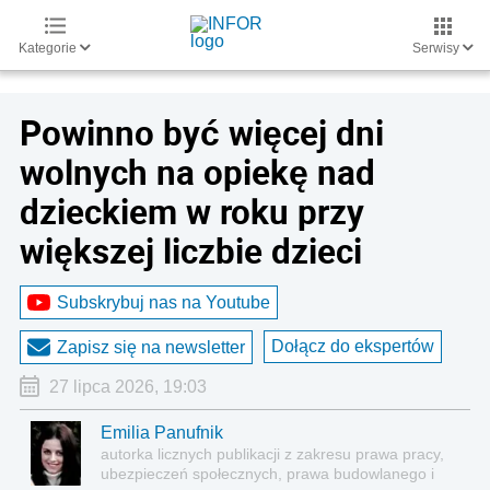
Kategorie
Serwisy
Powinno być więcej dni
wolnych na opiekę nad
dzieckiem w roku przy
większej liczbie dzieci
Subskrybuj nas na Youtube
Dołącz do ekspertów
Zapisz się na newsletter
27 lipca 2026, 19:03
Emilia Panufnik
autorka licznych publikacji z zakresu prawa pracy,
ubezpieczeń społecznych, prawa budowlanego i