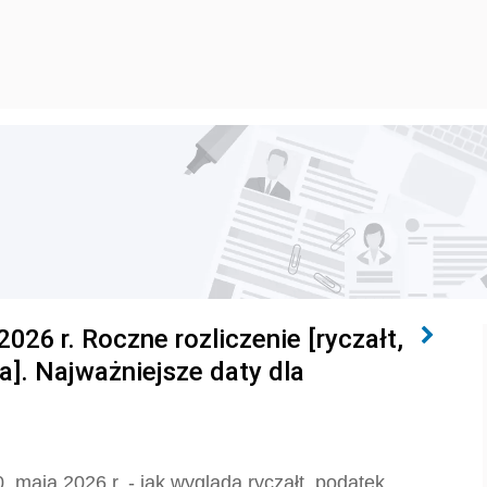
026 r. Roczne rozliczenie [ryczałt,
a]. Najważniejsze daty dla
. maja 2026 r. - jak wygląda ryczałt, podatek