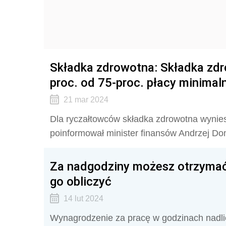
Składka zdrowotna: Składka zd
proc. od 75-proc. płacy minimal
21 mar 2024
Dla ryczałtowców składka zdrowotna wyniesi
poinformował minister finansów Andrzej Do
Za nadgodziny możesz otrzymać w
go obliczyć
14 lut 2024
Wynagrodzenie za pracę w godzinach nadl