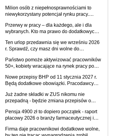
Milion osób z niepełnosprawnościami to
niewykorzystany potencjał rynku pracy.
Problemem nie jest brak kandydatów,
Przerwy w pracy – dla każdego, ale i dla
dofinansowań czy refundacji, ale bariery po
wybranych. Kto ma prawo do dodatkowych
stronie systemu i świadomości
15 minut?
pracodawców [WYWIAD]
Ten urlop przedawnia się we wrześniu 2026
r. Sprawdź, czy masz dni wolne do
wykorzystania
Państwo pomoże aktywizować pracowników
50+, kobiety wracające na rynek pracy po
urodzeniu dzieci, osoby przewlekle chore i
Nowe przepisy BHP od 11 stycznia 2027 r.
osoby neuroatypowe. Powstanie Fundusz
Będą dodatkowe obowiązki. Pracodawcy
na rzecz Inkluzywności w Zatrudnianiu?
dostają czas na przygotowanie się do zmian
Już żadne składki w ZUS nikomu nie
przepadną - będzie zmiana przepisów o
przedawnieniu i niepodleganiu
Pensja 4900 zł to dopiero początek - raport
ubezpieczeniom społecznym
płacowy 2026 o branży farmaceutycznej i
chemicznej
Firma daje pracownikowi dodatkowe wolne,
by ten nie tracąc wynagrodzenia zrobił