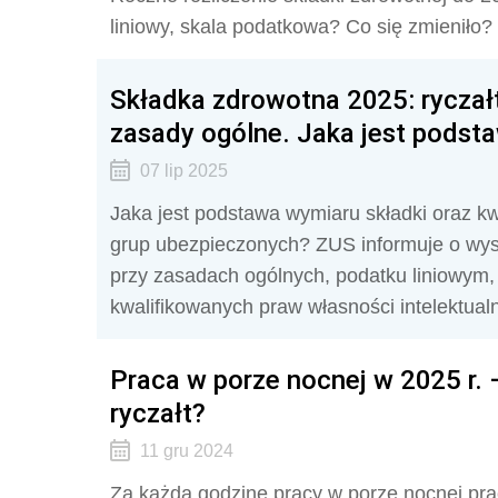
liniowy, skala podatkowa? Co się zmieniło?
Składka zdrowotna 2025: ryczałt
zasady ogólne. Jaka jest podsta
07 lip 2025
Jaka jest podstawa wymiaru składki oraz kw
grup ubezpieczonych? ZUS informuje o wysok
przy zasadach ogólnych, podatku liniowym
kwalifikowanych praw własności intelektual
Praca w porze nocnej w 2025 r.
ryczałt?
11 gru 2024
Za każdą godzinę pracy w porze nocnej pra