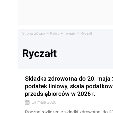
»
»
»
Strona główna
Kadry
Tematy
Ryczałt
Ryczałt
Składka zdrowotna do 20. maja 2
podatek liniowy, skala podatkow
przedsiębiorców w 2026 r.
14 maja 2026
Roczne rozliczenie składki zdrowotnej do 20