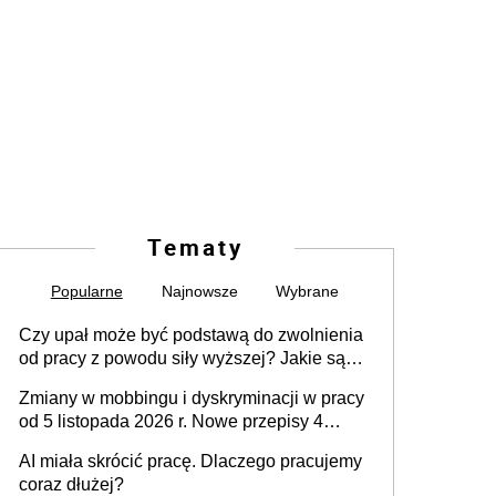
Tematy
Popularne
Najnowsze
Wybrane
Czy upał może być podstawą do zwolnienia
od pracy z powodu siły wyższej? Jakie są
obowiązki pracodawcy
Zmiany w mobbingu i dyskryminacji w pracy
od 5 listopada 2026 r. Nowe przepisy 4
sierpnia zostały ogłoszone w Dzienniku
AI miała skrócić pracę. Dlaczego pracujemy
Ustaw
coraz dłużej?