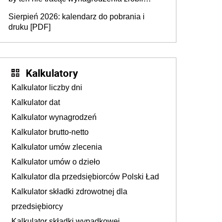
dodatkowe badania. Ten benefit się
Sierpień 2026: kalendarz do pobrania i
sprawdza
druku [PDF]
Kalkulatory
Kalkulator liczby dni
Kalkulator dat
Kalkulator wynagrodzeń
Kalkulator brutto-netto
Kalkulator umów zlecenia
Kalkulator umów o dzieło
Kalkulator dla przedsiębiorców Polski Ład
Kalkulator składki zdrowotnej dla
przedsiębiorcy
Kalkulator składki wypadkowej