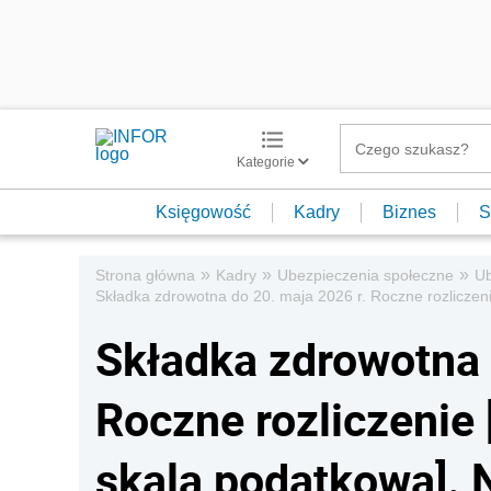
Kategorie
Księgowość
Kadry
Biznes
S
»
»
»
Strona główna
Kadry
Ubezpieczenia społeczne
Ub
Składka zdrowotna do 20. maja 2026 r. Roczne rozliczenie
Składka zdrowotna 
Roczne rozliczenie [
skala podatkowa]. 