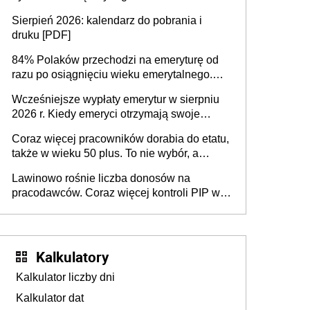
dodatkowe badania. Ten benefit się
Sierpień 2026: kalendarz do pobrania i
sprawdza
druku [PDF]
84% Polaków przechodzi na emeryturę od
razu po osiągnięciu wieku emerytalnego.
Natomiast pokolenie X musi pracować
Wcześniejsze wypłaty emerytur w sierpniu
dłużej, ale czy jest w stanie? Pracownicy
2026 r. Kiedy emeryci otrzymają swoje
45+ to siła napędowa gospodarki
świadczenia?
Coraz więcej pracowników dorabia do etatu,
także w wieku 50 plus. To nie wybór, a
konieczność. Powodem są rosnące koszty
Lawinowo rośnie liczba donosów na
życia
pracodawców. Coraz więcej kontroli PIP w
efekcie zgłoszeń mobbingu
Kalkulatory
Kalkulator liczby dni
Kalkulator dat