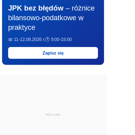
JPK bez błędów
– różnice
bilansowo-podatkowe w
praktyce
📅 11-12.08.2026 r.
🕐 9:00-15:00
Zapisz się
REKLAMA