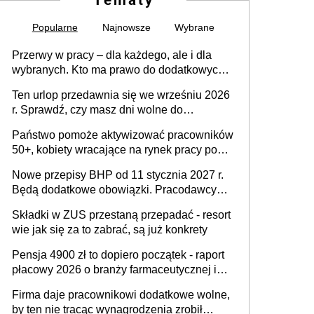
Popularne
Najnowsze
Wybrane
Przerwy w pracy – dla każdego, ale i dla
wybranych. Kto ma prawo do dodatkowych
15 minut?
Ten urlop przedawnia się we wrześniu 2026
r. Sprawdź, czy masz dni wolne do
wykorzystania
Państwo pomoże aktywizować pracowników
50+, kobiety wracające na rynek pracy po
urodzeniu dzieci, osoby przewlekle chore i
Nowe przepisy BHP od 11 stycznia 2027 r.
osoby neuroatypowe. Powstanie Fundusz
Będą dodatkowe obowiązki. Pracodawcy
na rzecz Inkluzywności w Zatrudnianiu?
dostają czas na przygotowanie się do zmian
Składki w ZUS przestaną przepadać - resort
wie jak się za to zabrać, są już konkrety
Pensja 4900 zł to dopiero początek - raport
płacowy 2026 o branży farmaceutycznej i
chemicznej
Firma daje pracownikowi dodatkowe wolne,
by ten nie tracąc wynagrodzenia zrobił