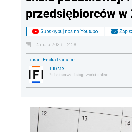
przedsiębiorców w 
Subskrybuj nas na Youtube
Zapisz
14 maja 2026, 12:58
oprac. Emilia Panufnik
IFIRMA
Polski serwis księgowości online