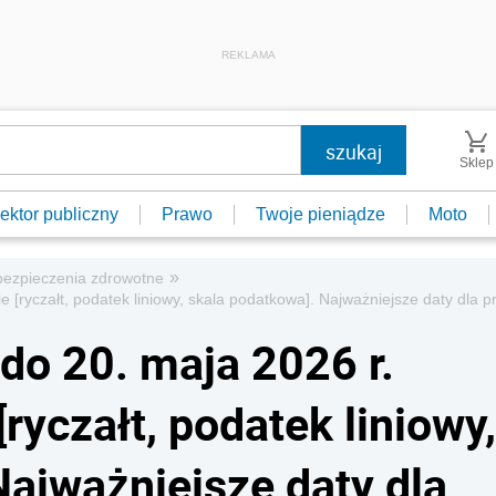
REKLAMA
Sklep
ektor publiczny
Prawo
Twoje pieniądze
Moto
»
ezpieczenia zdrowotne
 [ryczałt, podatek liniowy, skala podatkowa]. Najważniejsze daty dla p
do 20. maja 2026 r.
ryczałt, podatek liniowy,
Najważniejsze daty dla