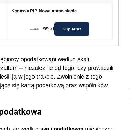
Kontrola PIP. Nowe uprawnienia
99 zł
Kup teraz
119 zł
iębiorcy opodatkowani według skali
załtem – niezależnie od tego, czy prowadzili
sili ją w jego trakcie. Zwolnienie z tego
ające się kartą podatkową oraz wspólników
 podatkowa
skali podatkowej
cych się według
miesięczna