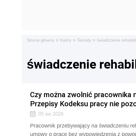
»
»
»
Strona główna
Kadry
Tematy
świadczenie rehabili
świadczenie rehabil
Czy można zwolnić pracownika n
Przepisy Kodeksu pracy nie poz
05 sie 2026
Pracownik przebywający na świadczeniu reh
umowy o pracę bez wypowiedzenia z powodu 