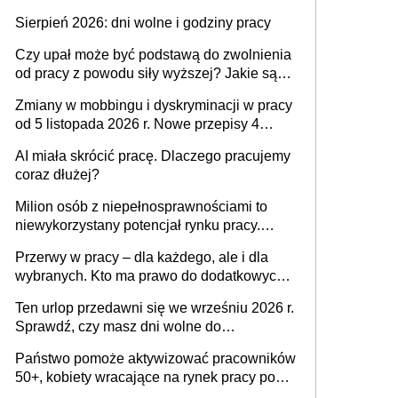
także nieuzasadniona krytyka i izolowanie z
Sierpień 2026: dni wolne i godziny pracy
zespołu
Czy upał może być podstawą do zwolnienia
od pracy z powodu siły wyższej? Jakie są
obowiązki pracodawcy
Zmiany w mobbingu i dyskryminacji w pracy
od 5 listopada 2026 r. Nowe przepisy 4
sierpnia zostały ogłoszone w Dzienniku
AI miała skrócić pracę. Dlaczego pracujemy
Ustaw
coraz dłużej?
Milion osób z niepełnosprawnościami to
niewykorzystany potencjał rynku pracy.
Problemem nie jest brak kandydatów,
Przerwy w pracy – dla każdego, ale i dla
dofinansowań czy refundacji, ale bariery po
wybranych. Kto ma prawo do dodatkowych
stronie systemu i świadomości
15 minut?
pracodawców [WYWIAD]
Ten urlop przedawni się we wrześniu 2026 r.
Sprawdź, czy masz dni wolne do
wykorzystania
Państwo pomoże aktywizować pracowników
50+, kobiety wracające na rynek pracy po
urodzeniu dzieci, osoby przewlekle chore i