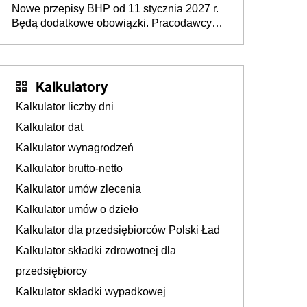
Nowe przepisy BHP od 11 stycznia 2027 r.
osoby neuroatypowe. Powstanie Fundusz
Będą dodatkowe obowiązki. Pracodawcy
na rzecz Inkluzywności w Zatrudnianiu?
dostają czas na przygotowanie się do zmian
Kalkulatory
Kalkulator liczby dni
Kalkulator dat
Kalkulator wynagrodzeń
Kalkulator brutto-netto
Kalkulator umów zlecenia
Kalkulator umów o dzieło
Kalkulator dla przedsiębiorców Polski Ład
Kalkulator składki zdrowotnej dla
przedsiębiorcy
Kalkulator składki wypadkowej