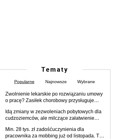
Tematy
Popularne
Najnowsze
Wybrane
Zwolnienie lekarskie po rozwiązaniu umowy
o pracę? Zasiłek chorobowy przysługuje
tylko w przypadku zachorowania w ciągu 14
Idą zmiany w zezwoleniach pobytowych dla
dni od ustania stosunku pracy
cudzoziemców, ale milczące załatwienie
spraw przewidziano tylko dla wybranych
Min. 28 tys. zł zadośćuczynienia dla
pracownika za mobbing już od listopada. To