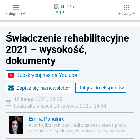
Kategorie
Serwisy
Świadczenie rehabilitacyjne
2021 – wysokość,
dokumenty
Subskrybuj nas na Youtube
Dołącz do ekspertów
Zapisz się na newsletter
18 lutego 2021, 18:09
[Data aktualizacji 10 czerwca 2021, 14:54]
Emilia Panufnik
autorka licznych publikacji z zakresu prawa pracy,
ubezpieczeń społecznych, prawa budowlanego i
nieruchomości