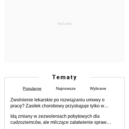
REKLAMA
Tematy
Popularne
Najnowsze
Wybrane
Zwolnienie lekarskie po rozwiązaniu umowy o
pracę? Zasiłek chorobowy przysługuje tylko w
przypadku zachorowania w ciągu 14 dni od ustania
Idą zmiany w zezwoleniach pobytowych dla
stosunku pracy
cudzoziemców, ale milczące załatwienie spraw
przewidziano tylko dla wybranych