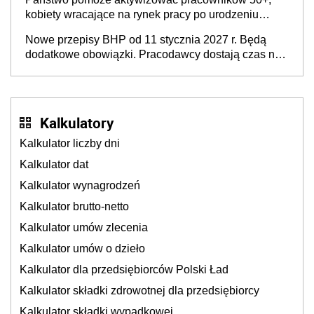
kobiety wracające na rynek pracy po urodzeniu
dzieci, osoby przewlekle chore i osoby
Nowe przepisy BHP od 11 stycznia 2027 r. Będą
neuroatypowe. Powstanie Fundusz na rzecz
dodatkowe obowiązki. Pracodawcy dostają czas na
Inkluzywności w Zatrudnianiu?
przygotowanie się do zmian
Kalkulatory
Kalkulator liczby dni
Kalkulator dat
Kalkulator wynagrodzeń
Kalkulator brutto-netto
Kalkulator umów zlecenia
Kalkulator umów o dzieło
Kalkulator dla przedsiębiorców Polski Ład
Kalkulator składki zdrowotnej dla przedsiębiorcy
Kalkulator składki wypadkowej