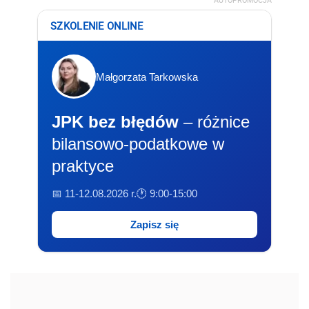
AUTOPROMOCJA
SZKOLENIE ONLINE
Małgorzata Tarkowska
JPK bez błędów
– różnice
bilansowo-podatkowe w
praktyce
📅 11-12.08.2026 r.
🕐 9:00-15:00
Zapisz się