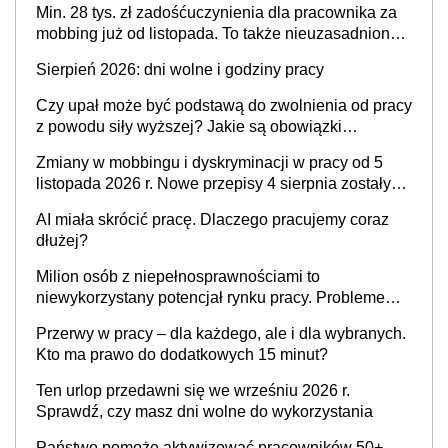
Min. 28 tys. zł zadośćuczynienia dla pracownika za
mobbing już od listopada. To także nieuzasadniona
krytyka i izolowanie z zespołu
Sierpień 2026: dni wolne i godziny pracy
Czy upał może być podstawą do zwolnienia od pracy
z powodu siły wyższej? Jakie są obowiązki
pracodawcy
Zmiany w mobbingu i dyskryminacji w pracy od 5
listopada 2026 r. Nowe przepisy 4 sierpnia zostały
ogłoszone w Dzienniku Ustaw
AI miała skrócić pracę. Dlaczego pracujemy coraz
dłużej?
Milion osób z niepełnosprawnościami to
niewykorzystany potencjał rynku pracy. Problemem
nie jest brak kandydatów, dofinansowań czy
Przerwy w pracy – dla każdego, ale i dla wybranych.
refundacji, ale bariery po stronie systemu i
Kto ma prawo do dodatkowych 15 minut?
świadomości pracodawców [WYWIAD]
Ten urlop przedawni się we wrześniu 2026 r.
Sprawdź, czy masz dni wolne do wykorzystania
Państwo pomoże aktywizować pracowników 50+,