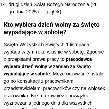
wybiera dzień wolny w zamian za święto
wypadające w sobotę
. Może oczywiście ustalić
go po konsultacji z pracownikami,
przedstawicielami pracowników czy na wniosek
pracownika. Nie ma również obowiązku
wyznaczania jednego dnia dla wszystkich
pracowników. Data wolnego może różnić się
dla każdego pracownika. W praktyce
najczęściej pracodawcy dokonują
samodzielnego wyboru i jest to zgodne z
prawem.
Zobacz również:
Listopad 2025: dni wolne, godziny pracy
Listopad 2025: kalendarz do druku (PDF).
Pobierz i wydrukuj