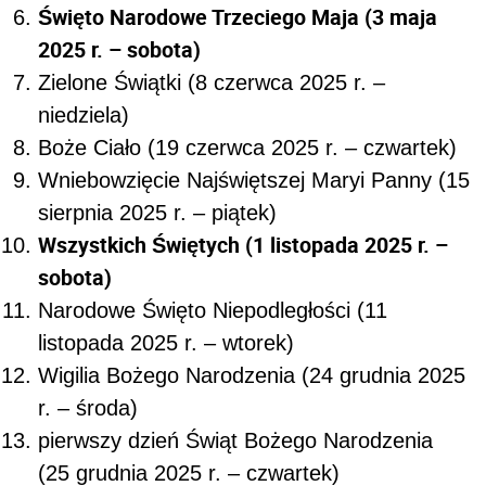
Narodowe Święto Niepodległości (11
listopada 2025 r. – wtorek)
Wigilia Bożego Narodzenia (24 grudnia 2025
r. – środa)
pierwszy dzień Świąt Bożego Narodzenia
(25 grudnia 2025 r. – czwartek)
drugi dzień Świąt Bożego Narodzenia (26
grudnia 2025 r. – piątek)
Kto wybiera dzień wolny za święto
wypadające w sobotę?
Święto Wszystkich Świętych 1 listopada
wypada w tym roku właśnie w sobotę. Zgodnie
pracodawca
z przepisami prawa pracy to