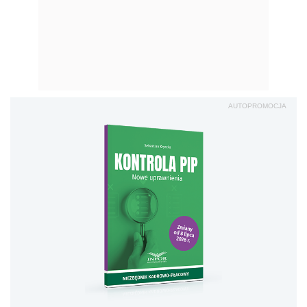
Kontrola PIP. Nowe
uprawnienia
Sprawd
ź
Zobacz również:
W maju 2025 r. pracodawca wyznaczy