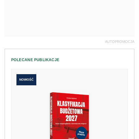
Klasyfikacja budżetowa 2027. Nowe
rozporządzenie z komentarzem eksperta
198 zł
Kup teraz
249 zł
NOWOŚĆ