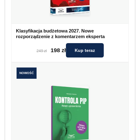
Kontrola PIP. Nowe uprawnienia
99 zł
Kup teraz
119 zł
Nowy Rok 1 stycznia 2025 r. środa
Święto Trzech Króli (6 stycznia 2025 r. –