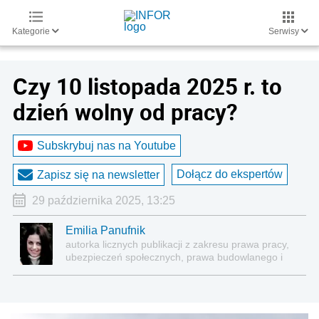
Kategorie
Serwisy
Czy 10 listopada 2025 r. to
dzień wolny od pracy?
Subskrybuj nas na Youtube
Dołącz do ekspertów
Zapisz się na newsletter
29 października 2025, 13:25
Emilia Panufnik
autorka licznych publikacji z zakresu prawa pracy,
ubezpieczeń społecznych, prawa budowlanego i
nieruchomości