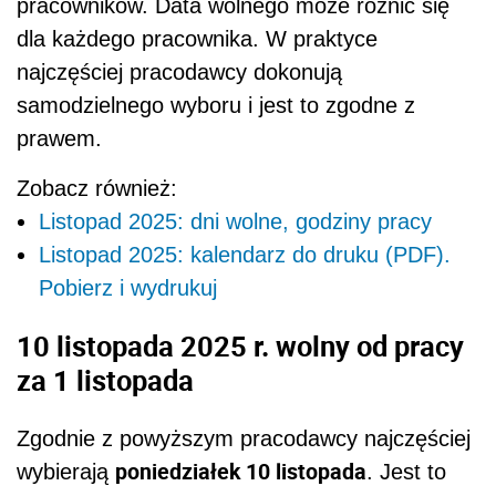
10 listopada 2025 r. wolny od pracy
za 1 listopada
Zgodnie z powyższym pracodawcy najczęściej
poniedziałek 10 listopada
wybierają
. Jest to
jedyny dzień pracy występujący pomiędzy
weekendem 8-9 listopada oraz Narodowym
Świętem Niepodległości. Obchodzimy je 11
listopada. W tym roku wypada we wtorek.
10 listopada jako dodatkowy dzień
Wskazując
wolny za święto 1 listopada wypadające w
sobotę
, pracownicy otrzymują długi weekend
od 8 do 11 listopada (4 dni wolne od pracy).