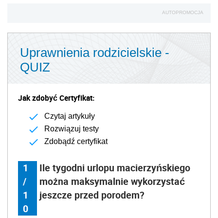
Zdobądź certyfikat
1
Ile tygodni urlopu macierzyńskiego
/
można maksymalnie wykorzystać
1
jeszcze przed porodem?
0
nie ma takiej możliwości
3
6
9 - tylko jeśli pracodawca wyrazi na to zgodę