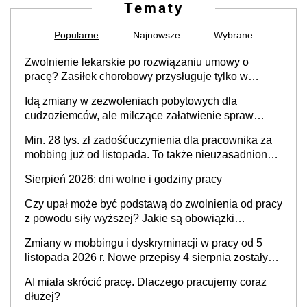
Tematy
Popularne
Najnowsze
Wybrane
Zwolnienie lekarskie po rozwiązaniu umowy o
pracę? Zasiłek chorobowy przysługuje tylko w
przypadku zachorowania w ciągu 14 dni od ustania
Idą zmiany w zezwoleniach pobytowych dla
stosunku pracy
cudzoziemców, ale milczące załatwienie spraw
przewidziano tylko dla wybranych
Min. 28 tys. zł zadośćuczynienia dla pracownika za
mobbing już od listopada. To także nieuzasadniona
krytyka i izolowanie z zespołu
Sierpień 2026: dni wolne i godziny pracy
Czy upał może być podstawą do zwolnienia od pracy
z powodu siły wyższej? Jakie są obowiązki
pracodawcy
Zmiany w mobbingu i dyskryminacji w pracy od 5
listopada 2026 r. Nowe przepisy 4 sierpnia zostały
ogłoszone w Dzienniku Ustaw
AI miała skrócić pracę. Dlaczego pracujemy coraz
dłużej?