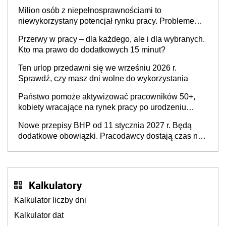
Milion osób z niepełnosprawnościami to
niewykorzystany potencjał rynku pracy. Problemem
nie jest brak kandydatów, dofinansowań czy
Przerwy w pracy – dla każdego, ale i dla wybranych.
refundacji, ale bariery po stronie systemu i
Kto ma prawo do dodatkowych 15 minut?
świadomości pracodawców [WYWIAD]
Ten urlop przedawni się we wrześniu 2026 r.
Sprawdź, czy masz dni wolne do wykorzystania
Państwo pomoże aktywizować pracowników 50+,
kobiety wracające na rynek pracy po urodzeniu
dzieci, osoby przewlekle chore i osoby
Nowe przepisy BHP od 11 stycznia 2027 r. Będą
neuroatypowe. Powstanie Fundusz na rzecz
dodatkowe obowiązki. Pracodawcy dostają czas na
Inkluzywności w Zatrudnianiu?
przygotowanie się do zmian
Kalkulatory
Kalkulator liczby dni
Kalkulator dat