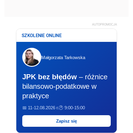
AUTOPROMOCJA
SZKOLENIE ONLINE
Małgorzata Tarkowska
JPK bez błędów
– różnice
bilansowo-podatkowe w
praktyce
📅 11-12.08.2026 r.
🕐 9:00-15:00
Zapisz się