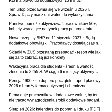
Kto ma prawo do dodatkowych 15 minut?
Ten urlop przedawnia się we wrześniu 2026 r.
Sprawdź, czy masz dni wolne do wykorzystania
Państwo pomoże aktywizować pracowników 50+,
kobiety wracające na rynek pracy po urodzeniu
dzieci, osoby przewlekle chore i osoby
Nowe przepisy BHP od 11 stycznia 2027 r. Będą
neuroatypowe. Powstanie Fundusz na rzecz
dodatkowe obowiązki. Pracodawcy dostają czas na
Inkluzywności w Zatrudnianiu?
przygotowanie się do zmian
Składki w ZUS przestaną przepadać - resort wie jak
się za to zabrać, są już konkrety
Wakacyjna praca dla studenta - średnia wartość
zlecenia to 3255 zł. W ciągu 6 miesięcy aktywny
freelancer-student zarabia ponad 10,7 tys. zł
Pensja 4900 zł to dopiero początek - raport płacowy
2026 o branży farmaceutycznej i chemicznej
Firma daje pracownikowi dodatkowe wolne, by ten
nie tracąc wynagrodzenia zrobił dodatkowe badania.
Ten benefit się sprawdza
Sierpień 2026: kalendarz do pobrania i druku [PDF]