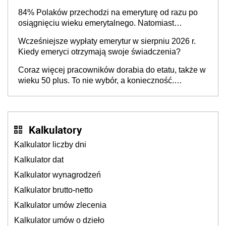
84% Polaków przechodzi na emeryturę od razu po
osiągnięciu wieku emerytalnego. Natomiast
pokolenie X musi pracować dłużej, ale czy jest w
Wcześniejsze wypłaty emerytur w sierpniu 2026 r.
stanie? Pracownicy 45+ to siła napędowa
Kiedy emeryci otrzymają swoje świadczenia?
gospodarki
Coraz więcej pracowników dorabia do etatu, także w
wieku 50 plus. To nie wybór, a konieczność.
Powodem są rosnące koszty życia
Kalkulatory
Kalkulator liczby dni
Kalkulator dat
Kalkulator wynagrodzeń
Kalkulator brutto-netto
Kalkulator umów zlecenia
Kalkulator umów o dzieło