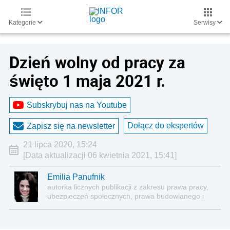
Kategorie
Serwisy
Dzień wolny od pracy za
święto 1 maja 2021 r.
Subskrybuj nas na Youtube
Dołącz do ekspertów
Zapisz się na newsletter
21 lipca 2020, 15:24
[Data aktualizacji 06 kwietnia 2021, 15:41]
Emilia Panufnik
autorka licznych publikacji z zakresu prawa pracy,
ubezpieczeń społecznych, prawa budowlanego i
nieruchomości