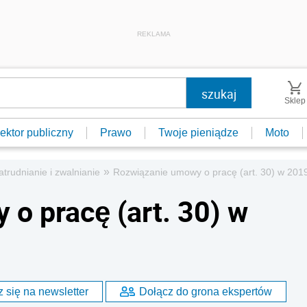
REKLAMA
Sklep
ektor publiczny
Prawo
Twoje pieniądze
Moto
»
atrudnianie i zwalnianie
Rozwiązanie umowy o pracę (art. 30) w 201
o pracę (art. 30) w
 się na newsletter
Dołącz do grona ekspertów