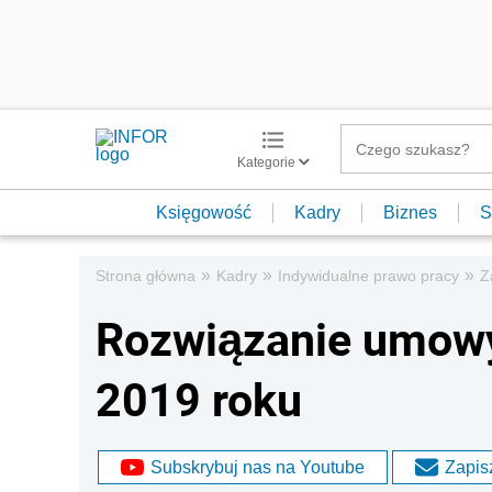
Kategorie
Księgowość
Kadry
Biznes
S
»
»
»
Strona główna
Kadry
Indywidualne prawo pracy
Z
Rozwiązanie umowy 
2019 roku
Subskrybuj nas na Youtube
Zapisz