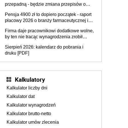
przepadną - będzie zmiana przepisów o
przedawnieniu i niepodleganiu
Pensja 4900 zł to dopiero początek - raport
ubezpieczeniom społecznym
płacowy 2026 o branży farmaceutycznej i
chemicznej
Firma daje pracownikowi dodatkowe wolne,
by ten nie tracąc wynagrodzenia zrobił
dodatkowe badania. Ten benefit się
Sierpień 2026: kalendarz do pobrania i
sprawdza
druku [PDF]
Kalkulatory
Kalkulator liczby dni
Kalkulator dat
Kalkulator wynagrodzeń
Kalkulator brutto-netto
Kalkulator umów zlecenia