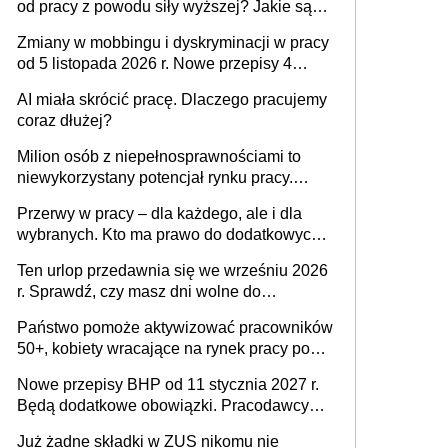
od pracy z powodu siły wyższej? Jakie są
obowiązki pracodawcy
Zmiany w mobbingu i dyskryminacji w pracy
od 5 listopada 2026 r. Nowe przepisy 4
sierpnia zostały ogłoszone w Dzienniku
AI miała skrócić pracę. Dlaczego pracujemy
Ustaw
coraz dłużej?
Milion osób z niepełnosprawnościami to
niewykorzystany potencjał rynku pracy.
Problemem nie jest brak kandydatów,
Przerwy w pracy – dla każdego, ale i dla
dofinansowań czy refundacji, ale bariery po
wybranych. Kto ma prawo do dodatkowych
stronie systemu i świadomości
15 minut?
pracodawców [WYWIAD]
Ten urlop przedawnia się we wrześniu 2026
r. Sprawdź, czy masz dni wolne do
wykorzystania
Państwo pomoże aktywizować pracowników
50+, kobiety wracające na rynek pracy po
urodzeniu dzieci, osoby przewlekle chore i
Nowe przepisy BHP od 11 stycznia 2027 r.
osoby neuroatypowe. Powstanie Fundusz
Będą dodatkowe obowiązki. Pracodawcy
na rzecz Inkluzywności w Zatrudnianiu?
dostają czas na przygotowanie się do zmian
Już żadne składki w ZUS nikomu nie