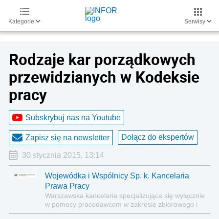
Kategorie
Serwisy
Rodzaje kar porządkowych
przewidzianych w Kodeksie
pracy
Subskrybuj nas na Youtube
Dołącz do ekspertów
Zapisz się na newsletter
30 stycznia 2015, 13:14
Wojewódka i Wspólnicy Sp. k. Kancelaria
Prawa Pracy
Warszawska kancelaria specjalizująca się wyłącznie
w pomocy pracodawcom w zakresie zbiorowego i
indywidualnego prawa pracy oraz świadczeń