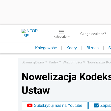
Kategorie
Księgowość
Kadry
Biznes
S
»
»
»
Strona główna
Kadry
Wiadomości
Nowelizacja Ko
Nowelizacja Kodeks
Ustaw
Subskrybuj nas na Youtube
Zapisz