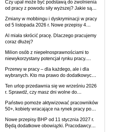
Czy upał może być podstawą do zwolnienia
od pracy z powodu siły wyższej? Jakie są
obowiązki pracodawcy
Zmiany w mobbingu i dyskryminacji w pracy
od 5 listopada 2026 r. Nowe przepisy 4
sierpnia zostały ogłoszone w Dzienniku
AI miała skrócić pracę. Dlaczego pracujemy
Ustaw
coraz dłużej?
Milion osób z niepełnosprawnościami to
niewykorzystany potencjał rynku pracy.
Problemem nie jest brak kandydatów,
Przerwy w pracy – dla każdego, ale i dla
dofinansowań czy refundacji, ale bariery po
wybranych. Kto ma prawo do dodatkowych
stronie systemu i świadomości
15 minut?
pracodawców [WYWIAD]
Ten urlop przedawnia się we wrześniu 2026
r. Sprawdź, czy masz dni wolne do
wykorzystania
Państwo pomoże aktywizować pracowników
50+, kobiety wracające na rynek pracy po
urodzeniu dzieci, osoby przewlekle chore i
Nowe przepisy BHP od 11 stycznia 2027 r.
osoby neuroatypowe. Powstanie Fundusz
Będą dodatkowe obowiązki. Pracodawcy
na rzecz Inkluzywności w Zatrudnianiu?
dostają czas na przygotowanie się do zmian