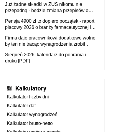
Już żadne składki w ZUS nikomu nie
przepadną - będzie zmiana przepisów o
przedawnieniu i niepodleganiu
Pensja 4900 zł to dopiero początek - raport
ubezpieczeniom społecznym
płacowy 2026 o branży farmaceutycznej i
chemicznej
Firma daje pracownikowi dodatkowe wolne,
by ten nie tracąc wynagrodzenia zrobił
dodatkowe badania. Ten benefit się
Sierpień 2026: kalendarz do pobrania i
sprawdza
druku [PDF]
Kalkulatory
Kalkulator liczby dni
Kalkulator dat
Kalkulator wynagrodzeń
Kalkulator brutto-netto