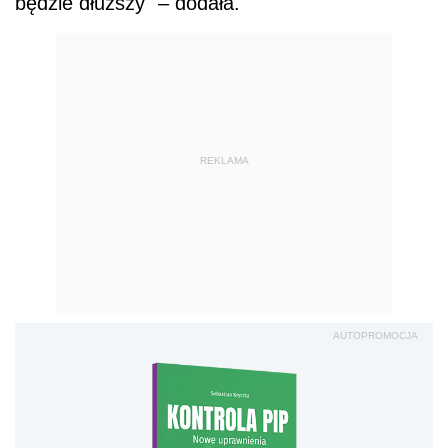
będzie dłuższy" – dodała.
REKLAMA
AUTOPROMOCJA