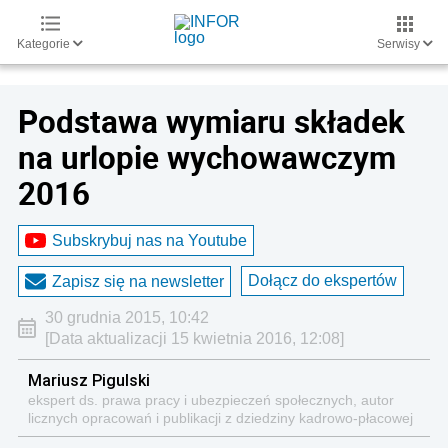
Kategorie
Serwisy
Podstawa wymiaru składek
na urlopie wychowawczym
2016
Subskrybuj nas na Youtube
Dołącz do ekspertów
Zapisz się na newsletter
30 grudnia 2015, 10:42
[Data aktualizacji 15 kwietnia 2016, 12:08]
Mariusz Pigulski
ekspert ds. prawa pracy i ubezpieczeń społecznych, autor
licznych opracowań i publikacji z dziedziny kadrowo-płacowej