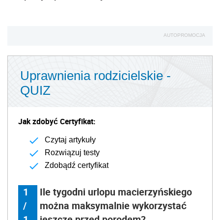
AUTOPROMOCJA
Uprawnienia rodzicielskie -
QUIZ
Jak zdobyć Certyfikat:
Czytaj artykuły
Rozwiązuj testy
Zdobądź certyfikat
1
Ile tygodni urlopu macierzyńskiego
/
można maksymalnie wykorzystać
1
jeszcze przed porodem?