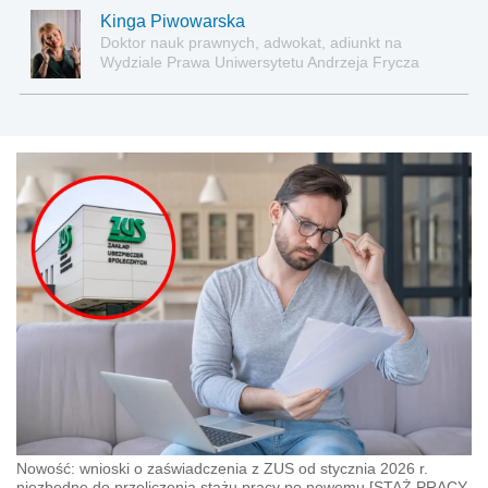
Kinga Piwowarska
Doktor nauk prawnych, adwokat, adiunkt na
Wydziale Prawa Uniwersytetu Andrzeja Frycza
Modrzewskiego w Krakowie oraz Rzecznik
Akademicki ds. równego traktowania i
przeciwdziałania dyskryminacji. Specjalizuje się w
prawie pracy, zabezpieczeniu społecznym oraz
administracyjnoprawnych aspektach związanych z
pracą i pomocą socjalną.
Nowość: wnioski o zaświadczenia z ZUS od stycznia 2026 r.
niezbędne do przeliczenia stażu pracy po nowemu [STAŻ PRACY