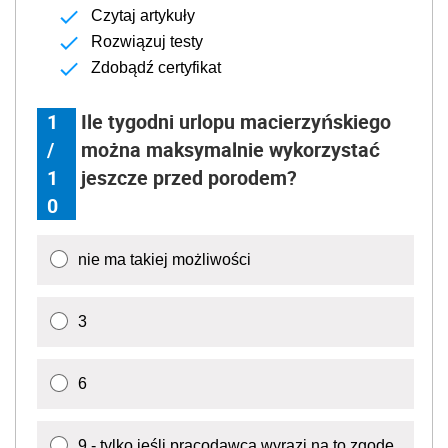
Czytaj artykuły
Rozwiązuj testy
Zdobądź certyfikat
1
Ile tygodni urlopu macierzyńskiego
/
można maksymalnie wykorzystać
1
jeszcze przed porodem?
0
nie ma takiej możliwości
3
6
9 - tylko jeśli pracodawca wyrazi na to zgodę