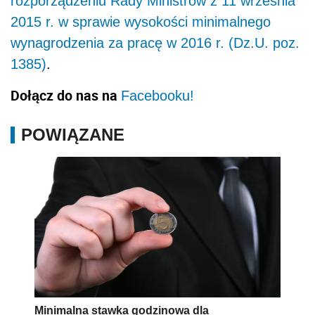
rozporządzeniu Rady Ministrów z 11 września
2015 r. w sprawie wysokości minimalnego
wynagrodzenia za pracę w 2016 r. (Dz.U. poz.
1385)
.
Dołącz do nas na
Facebooku!
POWIĄZANE
Minimalna stawka godzinowa dla