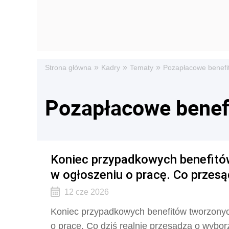
»
»
»
Strona główna
Kadry
Tematy
Pozapłacowe benefi
Pozapłacowe benef
Koniec przypadkowych benefitów
w ogłoszeniu o pracę. Co przes
12 cze 2026
Koniec przypadkowych benefitów tworzonych
o pracę. Co dziś realnie przesądza o wybo