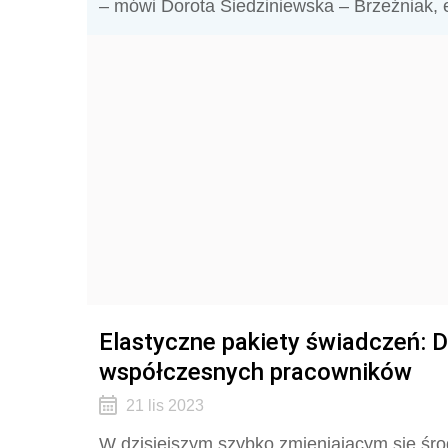
– mówi Dorota Siedziniewska – Brzeźniak, 
Elastyczne pakiety świadczeń: 
współczesnych pracowników
21 lis 2023
W dzisiejszym szybko zmieniającym się śr