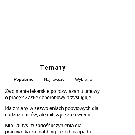
Tematy
Popularne
Najnowsze
Wybrane
Zwolnienie lekarskie po rozwiązaniu umowy
o pracę? Zasiłek chorobowy przysługuje
tylko w przypadku zachorowania w ciągu 14
Idą zmiany w zezwoleniach pobytowych dla
dni od ustania stosunku pracy
cudzoziemców, ale milczące załatwienie
spraw przewidziano tylko dla wybranych
Min. 28 tys. zł zadośćuczynienia dla
pracownika za mobbing już od listopada. To