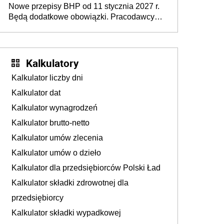
Nowe przepisy BHP od 11 stycznia 2027 r.
osoby neuroatypowe. Powstanie Fundusz
Będą dodatkowe obowiązki. Pracodawcy
na rzecz Inkluzywności w Zatrudnianiu?
dostają czas na przygotowanie się do zmian
Kalkulatory
Kalkulator liczby dni
Kalkulator dat
Kalkulator wynagrodzeń
Kalkulator brutto-netto
Kalkulator umów zlecenia
Kalkulator umów o dzieło
Kalkulator dla przedsiębiorców Polski Ład
Kalkulator składki zdrowotnej dla
przedsiębiorcy
Kalkulator składki wypadkowej