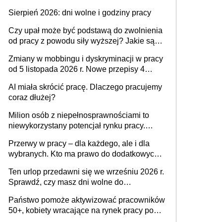
także nieuzasadniona krytyka i izolowanie z
Sierpień 2026: dni wolne i godziny pracy
zespołu
Czy upał może być podstawą do zwolnienia
od pracy z powodu siły wyższej? Jakie są
obowiązki pracodawcy
Zmiany w mobbingu i dyskryminacji w pracy
od 5 listopada 2026 r. Nowe przepisy 4
sierpnia zostały ogłoszone w Dzienniku
AI miała skrócić pracę. Dlaczego pracujemy
Ustaw
coraz dłużej?
Milion osób z niepełnosprawnościami to
niewykorzystany potencjał rynku pracy.
Problemem nie jest brak kandydatów,
Przerwy w pracy – dla każdego, ale i dla
dofinansowań czy refundacji, ale bariery po
wybranych. Kto ma prawo do dodatkowych
stronie systemu i świadomości
15 minut?
pracodawców [WYWIAD]
Ten urlop przedawni się we wrześniu 2026 r.
Sprawdź, czy masz dni wolne do
wykorzystania
Państwo pomoże aktywizować pracowników
50+, kobiety wracające na rynek pracy po
urodzeniu dzieci, osoby przewlekle chore i