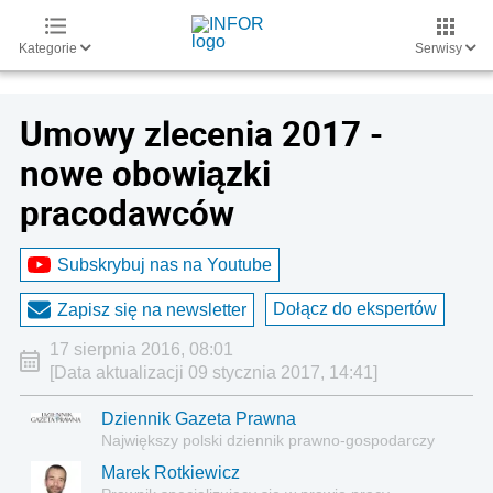
Kategorie
Serwisy
Umowy zlecenia 2017 -
nowe obowiązki
pracodawców
Subskrybuj nas na Youtube
Dołącz do ekspertów
Zapisz się na newsletter
17 sierpnia 2016, 08:01
[Data aktualizacji 09 stycznia 2017, 14:41]
Dziennik Gazeta Prawna
Największy polski dziennik prawno-gospodarczy
Marek Rotkiewicz