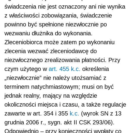
świadczenia nie jest oznaczony ani nie wynika
z właściwości zobowiązania, świadczenie
powinno być spełnione niezwłocznie po
wezwaniu dłużnika do wykonania.
Zleceniobiorca może zatem po wykonaniu
zlecenia wezwać zleceniodawcę do
niezwłocznego zrealizowania płatności. Przy
czym użytego w
art. 455 k.c.
określenia
„niezwłocznie” nie należy utożsamiać z
terminem natychmiastowym; musi on być
jednak realny, mający na względzie
okoliczności miejsca i czasu, a także regulacje
zawarte w art. 354 i 355
k.c.
(wyrok SN z 13
grudnia 2006 r., sygn. akt II CSK 293/06).
Odpowiednio – przy konieczności wypłaty co