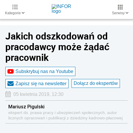
Kategorie
Serwisy
Jakich odszkodowań od
pracodawcy może żądać
pracownik
Subskrybuj nas na Youtube
Dołącz do ekspertów
Zapisz się na newsletter
05 kwietnia 2019, 12:30
Mariusz Pigulski
ekspert ds. prawa pracy i ubezpieczeń społecznych, autor
licznych opracowań i publikacji z dziedziny kadrowo-płacowej