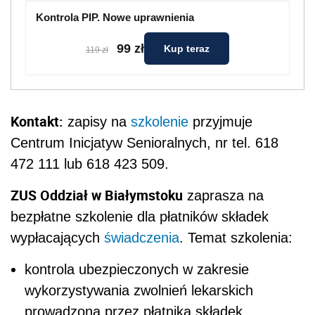
Kontrola PIP. Nowe uprawnienia
99 zł
Kup teraz
119 zł
Kontakt:
zapisy na
szkolenie
przyjmuje
Centrum Inicjatyw Senioralnych, nr tel. 618
472 111 lub 618 423 509.
ZUS Oddział w Białymstoku
zaprasza na
bezpłatne szkolenie dla płatników składek
wypłacających
świadczenia
. Temat szkolenia:
kontrola ubezpieczonych w zakresie
wykorzystywania zwolnień lekarskich
prowadzona przez płatnika składek,