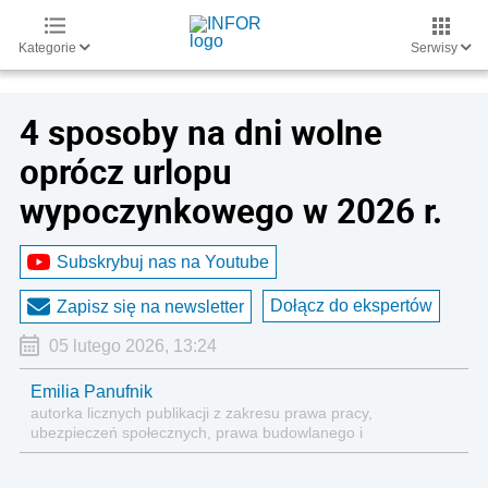
Kategorie
Serwisy
4 sposoby na dni wolne
oprócz urlopu
wypoczynkowego w 2026 r.
Subskrybuj nas na Youtube
Dołącz do ekspertów
Zapisz się na newsletter
05 lutego 2026, 13:24
Emilia Panufnik
autorka licznych publikacji z zakresu prawa pracy,
ubezpieczeń społecznych, prawa budowlanego i
nieruchomości