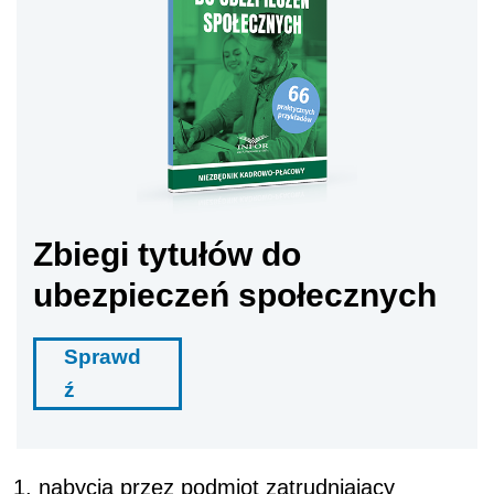
Zbiegi tytułów do
ubezpieczeń społecznych
Sprawd
ź
nabycia przez podmiot zatrudniający