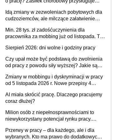
o pracę? Zasiłek chorobowy przysługuje
tylko w przypadku zachorowania w ciągu 14
Idą zmiany w zezwoleniach pobytowych dla
dni od ustania stosunku pracy
cudzoziemców, ale milczące załatwienie
spraw przewidziano tylko dla wybranych
Min. 28 tys. zł zadośćuczynienia dla
pracownika za mobbing już od listopada. To
także nieuzasadniona krytyka i izolowanie z
Sierpień 2026: dni wolne i godziny pracy
zespołu
Czy upał może być podstawą do zwolnienia
od pracy z powodu siły wyższej? Jakie są
obowiązki pracodawcy
Zmiany w mobbingu i dyskryminacji w pracy
od 5 listopada 2026 r. Nowe przepisy 4
sierpnia zostały ogłoszone w Dzienniku
AI miała skrócić pracę. Dlaczego pracujemy
Ustaw
coraz dłużej?
Milion osób z niepełnosprawnościami to
niewykorzystany potencjał rynku pracy.
Problemem nie jest brak kandydatów,
Przerwy w pracy – dla każdego, ale i dla
dofinansowań czy refundacji, ale bariery po
wybranych. Kto ma prawo do dodatkowych
stronie systemu i świadomości