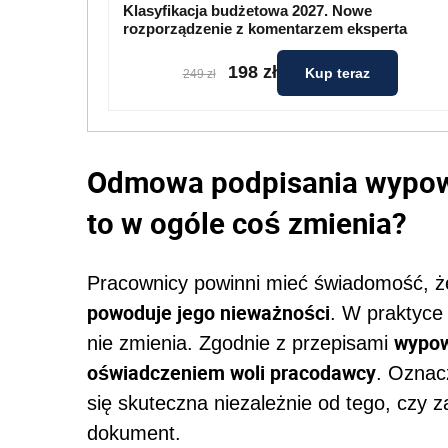
Klasyfikacja budżetowa 2027. Nowe
rozporządzenie z komentarzem eksperta
198 zł
Kup teraz
249 zł
Odmowa podpisania wypo
to w ogóle coś zmienia?
Pracownicy powinni mieć świadomość, 
powoduje jego nieważności
. W praktyce
wypow
nie zmienia. Zgodnie z przepisami
oświadczeniem woli pracodawcy
. Oznac
się skuteczna niezależnie od tego, czy z
dokument.