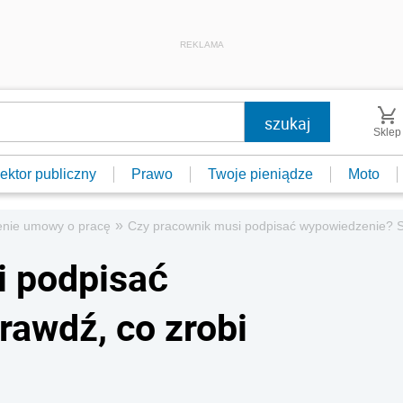
REKLAMA
Sklep
ektor publiczny
Prawo
Twoje pieniądze
Moto
»
nie umowy o pracę
Czy pracownik musi podpisać wypowiedzenie? S
i podpisać
awdź, co zrobi