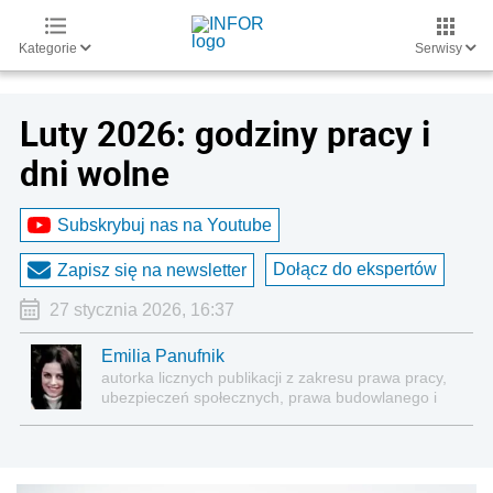
Kategorie
Serwisy
Luty 2026: godziny pracy i
dni wolne
Subskrybuj nas na Youtube
Dołącz do ekspertów
Zapisz się na newsletter
27 stycznia 2026, 16:37
Emilia Panufnik
autorka licznych publikacji z zakresu prawa pracy,
ubezpieczeń społecznych, prawa budowlanego i
nieruchomości