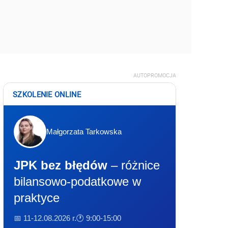
AUTOPROMOCJA
SZKOLENIE ONLINE
Małgorzata Tarkowska
JPK bez błędów
– różnice
bilansowo-podatkowe w
praktyce
📅 11-12.08.2026 r.
🕐 9:00-15:00