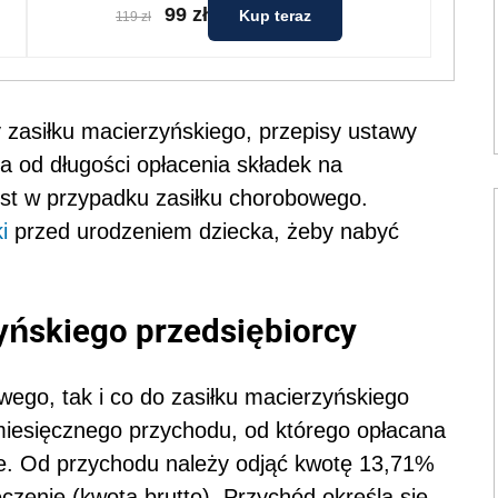
99 zł
Kup teraz
119 zł
 zasiłku macierzyńskiego, przepisy ustawy
ia od długości opłacenia składek na
est w przypadku zasiłku chorobowego.
i
przed urodzeniem dziecka, żeby nabyć
yńskiego przedsiębiorcy
wego, tak i co do zasiłku macierzyńskiego
miesięcznego przychodu, od którego opłacana
. Od przychodu należy odjąć kwotę 13,71%
zenie (kwota brutto). Przychód określa się