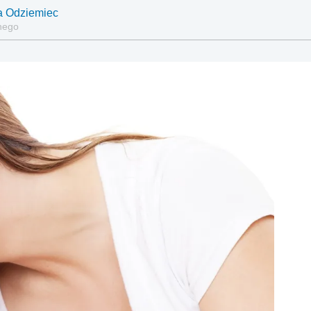
a Odziemiec
lnego