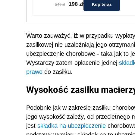
198 zł
Kup teraz
249 zł
Warto zauważyć, iż w przypadku wypłaty
zasiłkowej nie uzależniają jego otrzyman
ubezpieczenie chorobowe - taka jak to j
Wystarczy zatem opłacenie jednej
składk
prawo
do zasiłku.
Wysokość zasiłku macierz
Podobnie jak w zakresie zasiłku chorobo
jego wysokość zależy, od przeciętnego 
jest
składka na ubezpieczenie
chorobowe
podstawy wymiaru składek na to ubezpiec