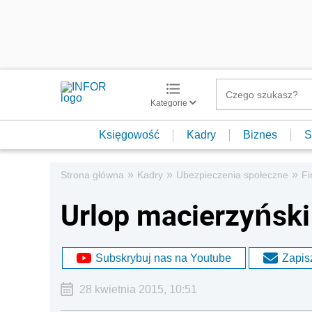
Kategorie
Księgowość
Kadry
Biznes
S
»
»
»
Strona główna
Kadry
Ubezpieczenia społeczne
Fi
Urlop macierzyński
Subskrybuj nas na Youtube
Zapisz
28 kwietnia 2015, 10:51