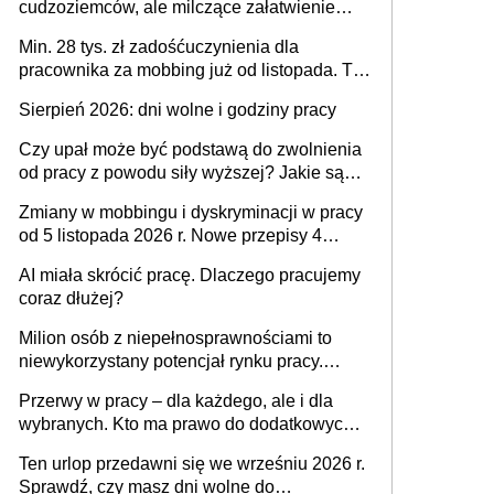
cudzoziemców, ale milczące załatwienie
spraw przewidziano tylko dla wybranych
Min. 28 tys. zł zadośćuczynienia dla
pracownika za mobbing już od listopada. To
także nieuzasadniona krytyka i izolowanie z
Sierpień 2026: dni wolne i godziny pracy
zespołu
Czy upał może być podstawą do zwolnienia
od pracy z powodu siły wyższej? Jakie są
obowiązki pracodawcy
Zmiany w mobbingu i dyskryminacji w pracy
od 5 listopada 2026 r. Nowe przepisy 4
sierpnia zostały ogłoszone w Dzienniku
AI miała skrócić pracę. Dlaczego pracujemy
Ustaw
coraz dłużej?
Milion osób z niepełnosprawnościami to
niewykorzystany potencjał rynku pracy.
Problemem nie jest brak kandydatów,
Przerwy w pracy – dla każdego, ale i dla
dofinansowań czy refundacji, ale bariery po
wybranych. Kto ma prawo do dodatkowych
stronie systemu i świadomości
15 minut?
pracodawców [WYWIAD]
Ten urlop przedawni się we wrześniu 2026 r.
Sprawdź, czy masz dni wolne do