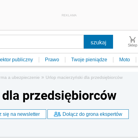
REKLAMA
Sklep
ektor publiczny
Prawo
Twoje pieniądze
Moto
»
rma a ubezpieczenie
Urlop macierzyński dla przedsiębiorców
 dla przedsiębiorców
 się na newsletter
Dołącz do grona ekspertów