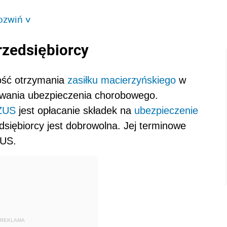
ozwiń
>
rzedsiębiorcy
wość otrzymania
zasiłku macierzyńskiego
w
rwania ubezpieczenia chorobowego.
ZUS
jest opłacanie składek na
ubezpieczenie
dsiębiorcy jest dobrowolna. Jej terminowe
ZUS.
REKLAMA