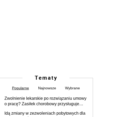
Tematy
Popularne
Najnowsze
Wybrane
Zwolnienie lekarskie po rozwiązaniu umowy
o pracę? Zasiłek chorobowy przysługuje
tylko w przypadku zachorowania w ciągu 14
Idą zmiany w zezwoleniach pobytowych dla
dni od ustania stosunku pracy