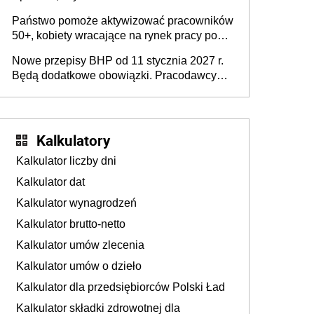
wykorzystania
Państwo pomoże aktywizować pracowników
50+, kobiety wracające na rynek pracy po
urodzeniu dzieci, osoby przewlekle chore i
Nowe przepisy BHP od 11 stycznia 2027 r.
osoby neuroatypowe. Powstanie Fundusz
Będą dodatkowe obowiązki. Pracodawcy
na rzecz Inkluzywności w Zatrudnianiu?
dostają czas na przygotowanie się do zmian
Kalkulatory
Kalkulator liczby dni
Kalkulator dat
Kalkulator wynagrodzeń
Kalkulator brutto-netto
Kalkulator umów zlecenia
Kalkulator umów o dzieło
Kalkulator dla przedsiębiorców Polski Ład
Kalkulator składki zdrowotnej dla