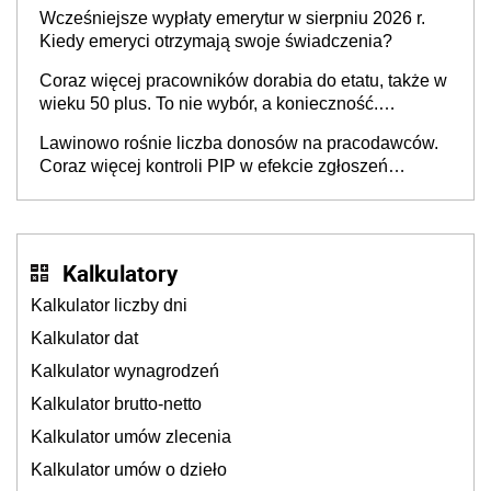
pokolenie X musi pracować dłużej, ale czy jest w
Wcześniejsze wypłaty emerytur w sierpniu 2026 r.
stanie? Pracownicy 45+ to siła napędowa
Kiedy emeryci otrzymają swoje świadczenia?
gospodarki
Coraz więcej pracowników dorabia do etatu, także w
wieku 50 plus. To nie wybór, a konieczność.
Powodem są rosnące koszty życia
Lawinowo rośnie liczba donosów na pracodawców.
Coraz więcej kontroli PIP w efekcie zgłoszeń
mobbingu
Kalkulatory
Kalkulator liczby dni
Kalkulator dat
Kalkulator wynagrodzeń
Kalkulator brutto-netto
Kalkulator umów zlecenia
Kalkulator umów o dzieło