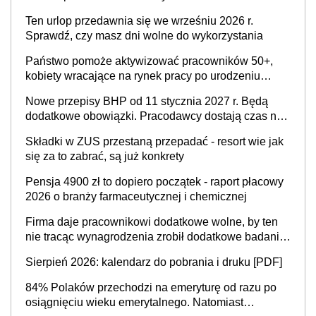
Ten urlop przedawnia się we wrześniu 2026 r.
Sprawdź, czy masz dni wolne do wykorzystania
Państwo pomoże aktywizować pracowników 50+,
kobiety wracające na rynek pracy po urodzeniu
dzieci, osoby przewlekle chore i osoby
Nowe przepisy BHP od 11 stycznia 2027 r. Będą
neuroatypowe. Powstanie Fundusz na rzecz
dodatkowe obowiązki. Pracodawcy dostają czas na
Inkluzywności w Zatrudnianiu?
przygotowanie się do zmian
Składki w ZUS przestaną przepadać - resort wie jak
się za to zabrać, są już konkrety
Pensja 4900 zł to dopiero początek - raport płacowy
2026 o branży farmaceutycznej i chemicznej
Firma daje pracownikowi dodatkowe wolne, by ten
nie tracąc wynagrodzenia zrobił dodatkowe badania.
Ten benefit się sprawdza
Sierpień 2026: kalendarz do pobrania i druku [PDF]
84% Polaków przechodzi na emeryturę od razu po
osiągnięciu wieku emerytalnego. Natomiast