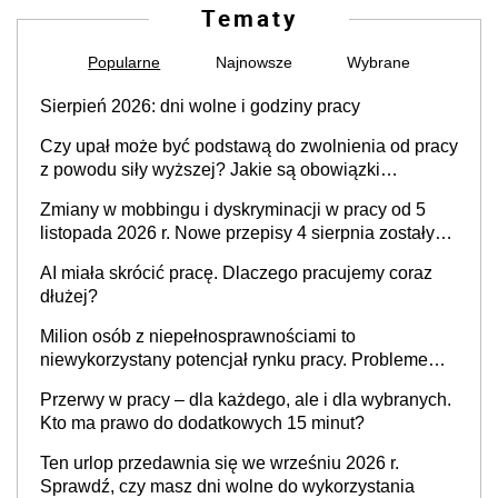
Tematy
Popularne
Najnowsze
Wybrane
Sierpień 2026: dni wolne i godziny pracy
Czy upał może być podstawą do zwolnienia od pracy
z powodu siły wyższej? Jakie są obowiązki
pracodawcy
Zmiany w mobbingu i dyskryminacji w pracy od 5
listopada 2026 r. Nowe przepisy 4 sierpnia zostały
ogłoszone w Dzienniku Ustaw
AI miała skrócić pracę. Dlaczego pracujemy coraz
dłużej?
Milion osób z niepełnosprawnościami to
niewykorzystany potencjał rynku pracy. Problemem
nie jest brak kandydatów, dofinansowań czy
Przerwy w pracy – dla każdego, ale i dla wybranych.
refundacji, ale bariery po stronie systemu i
Kto ma prawo do dodatkowych 15 minut?
świadomości pracodawców [WYWIAD]
Ten urlop przedawnia się we wrześniu 2026 r.
Sprawdź, czy masz dni wolne do wykorzystania