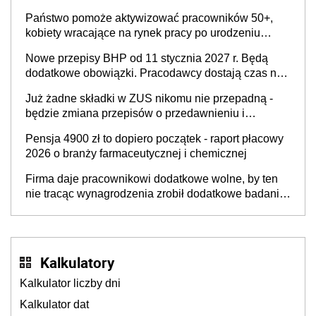
Państwo pomoże aktywizować pracowników 50+,
kobiety wracające na rynek pracy po urodzeniu
dzieci, osoby przewlekle chore i osoby
Nowe przepisy BHP od 11 stycznia 2027 r. Będą
neuroatypowe. Powstanie Fundusz na rzecz
dodatkowe obowiązki. Pracodawcy dostają czas na
Inkluzywności w Zatrudnianiu?
przygotowanie się do zmian
Już żadne składki w ZUS nikomu nie przepadną -
będzie zmiana przepisów o przedawnieniu i
niepodleganiu ubezpieczeniom społecznym
Pensja 4900 zł to dopiero początek - raport płacowy
2026 o branży farmaceutycznej i chemicznej
Firma daje pracownikowi dodatkowe wolne, by ten
nie tracąc wynagrodzenia zrobił dodatkowe badania.
Ten benefit się sprawdza
Kalkulatory
Kalkulator liczby dni
Kalkulator dat