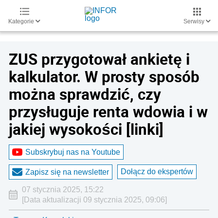
Kategorie
Serwisy
ZUS przygotował ankietę i
kalkulator. W prosty sposób
można sprawdzić, czy
przysługuje renta wdowia i w
jakiej wysokości [linki]
Subskrybuj nas na Youtube
Dołącz do ekspertów
Zapisz się na newsletter
07 stycznia 2025, 15:22
[Data aktualizacji 09 stycznia 2025, 09:06]