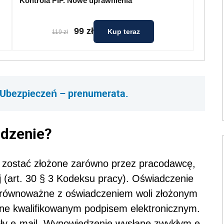
Kontrola PIP. Nowe uprawnienia
99 zł
Kup teraz
119 zł
 Ubezpieczeń – prenumerata.
dzenie?
zostać złożone zarówno przez pracodawcę,
j (art. 30 § 3 Kodeksu pracy). Oświadczenie
st równoważne z oświadczeniem woli złożonym
zone kwalifikowanym podpisem elektronicznym.
ły e-mail. Wypowiedzenie wysłane zwykłym e-