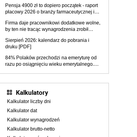
przedawnieniu i niepodleganiu
Pensja 4900 zł to dopiero początek - raport
ubezpieczeniom społecznym
płacowy 2026 o branży farmaceutycznej i
chemicznej
Firma daje pracownikowi dodatkowe wolne,
by ten nie tracąc wynagrodzenia zrobił
dodatkowe badania. Ten benefit się
Sierpień 2026: kalendarz do pobrania i
sprawdza
druku [PDF]
84% Polaków przechodzi na emeryturę od
razu po osiągnięciu wieku emerytalnego.
Natomiast pokolenie X musi pracować
dłużej, ale czy jest w stanie? Pracownicy
45+ to siła napędowa gospodarki
Kalkulatory
Kalkulator liczby dni
Kalkulator dat
Kalkulator wynagrodzeń
Kalkulator brutto-netto