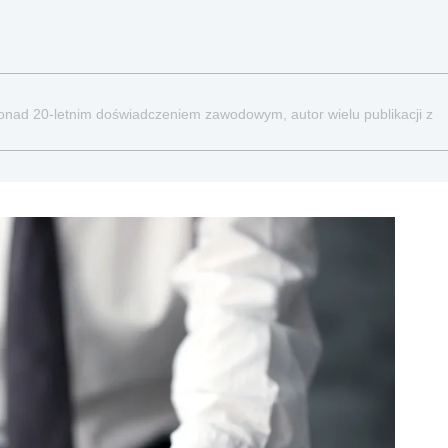
ponad 20-letnim doświadczeniem zawodowym, autor wielu publikacji z