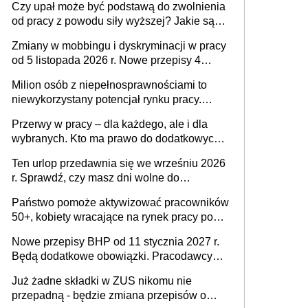
Czy upał może być podstawą do zwolnienia
od pracy z powodu siły wyższej? Jakie są
obowiązki pracodawcy
Zmiany w mobbingu i dyskryminacji w pracy
od 5 listopada 2026 r. Nowe przepisy 4
sierpnia zostały ogłoszone w Dzienniku
Milion osób z niepełnosprawnościami to
Ustaw
niewykorzystany potencjał rynku pracy.
Problemem nie jest brak kandydatów,
Przerwy w pracy – dla każdego, ale i dla
dofinansowań czy refundacji, ale bariery po
wybranych. Kto ma prawo do dodatkowych
stronie systemu i świadomości
15 minut?
pracodawców [WYWIAD]
Ten urlop przedawnia się we wrześniu 2026
r. Sprawdź, czy masz dni wolne do
wykorzystania
Państwo pomoże aktywizować pracowników
50+, kobiety wracające na rynek pracy po
urodzeniu dzieci, osoby przewlekle chore i
Nowe przepisy BHP od 11 stycznia 2027 r.
osoby neuroatypowe. Powstanie Fundusz
Będą dodatkowe obowiązki. Pracodawcy
na rzecz Inkluzywności w Zatrudnianiu?
dostają czas na przygotowanie się do zmian
Już żadne składki w ZUS nikomu nie
przepadną - będzie zmiana przepisów o