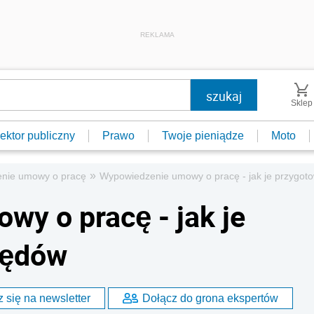
REKLAMA
Sklep
ektor publiczny
Prawo
Twoje pieniądze
Moto
»
nie umowy o pracę
Wypowiedzenie umowy o pracę - jak je przygot
y o pracę - jak je
łędów
 się na newsletter
Dołącz do grona ekspertów