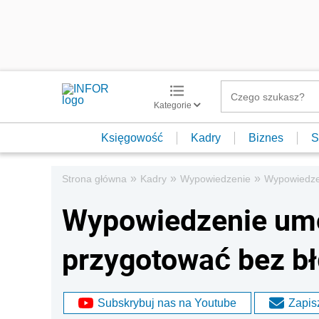
Kategorie
Księgowość
Kadry
Biznes
S
»
»
»
Strona główna
Kadry
Wypowiedzenie
Wypowiedze
Wypowiedzenie umow
przygotować bez b
Subskrybuj nas na Youtube
Zapisz