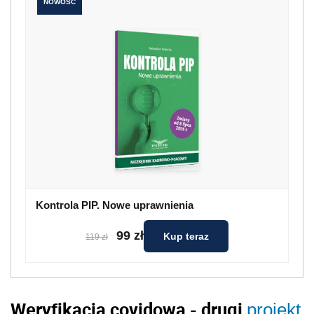
NOWOŚĆ
Kontrola PIP. Nowe uprawnienia
99 zł
Kup teraz
119 zł
Weryfikacja covidowa - drugi
projekt