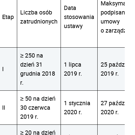
Maksymalna
Data
Liczba osób
podpisania
Etap
stosowania
zatrudnionych
umowy
ustawy
o zarządzan
≥ 250 na
dzień 31
1 lipca
25 październ
I
grudnia 2018
2019 r.
2019 r.
r.
≥ 50 na dzień
1 stycznia
27 październ
II
30 czerwca
2020 r.
2020 r.
2019 r.
≥ 20 na dzień