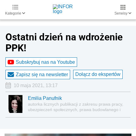
Kategorie
Serwisy
Ostatni dzień na wdrożenie
PPK!
Subskrybuj nas na Youtube
Dołącz do ekspertów
Zapisz się na newsletter
10 maja 2021, 13:17
Emilia Panufnik
autorka licznych publikacji z zakresu prawa pracy,
ubezpieczeń społecznych, prawa budowlanego i
nieruchomości