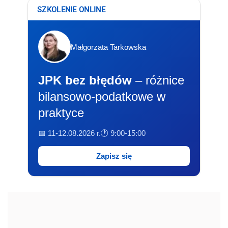
SZKOLENIE ONLINE
Małgorzata Tarkowska
JPK bez błędów
– różnice
bilansowo-podatkowe w
praktyce
📅 11-12.08.2026 r.
🕐 9:00-15:00
Zapisz się