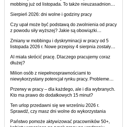
mobbing już od listopada. To także nieuzasadniona
krytyka i izolowanie z zespołu
Sierpień 2026: dni wolne i godziny pracy
Czy upał może być podstawą do zwolnienia od pracy
z powodu siły wyższej? Jakie są obowiązki
pracodawcy
Zmiany w mobbingu i dyskryminacji w pracy od 5
listopada 2026 r. Nowe przepisy 4 sierpnia zostały
ogłoszone w Dzienniku Ustaw
AI miała skrócić pracę. Dlaczego pracujemy coraz
dłużej?
Milion osób z niepełnosprawnościami to
niewykorzystany potencjał rynku pracy. Problemem
nie jest brak kandydatów, dofinansowań czy
Przerwy w pracy – dla każdego, ale i dla wybranych.
refundacji, ale bariery po stronie systemu i
Kto ma prawo do dodatkowych 15 minut?
świadomości pracodawców [WYWIAD]
Ten urlop przedawni się we wrześniu 2026 r.
Sprawdź, czy masz dni wolne do wykorzystania
Państwo pomoże aktywizować pracowników 50+,