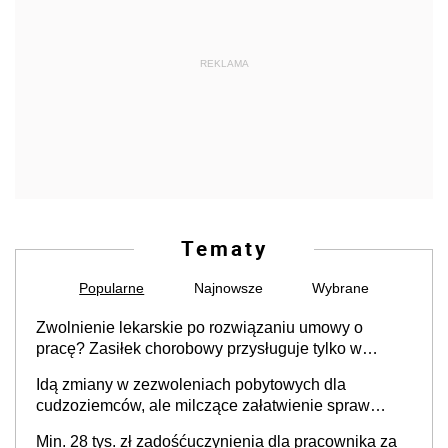
REKLAMA
Tematy
Popularne
Najnowsze
Wybrane
Zwolnienie lekarskie po rozwiązaniu umowy o
pracę? Zasiłek chorobowy przysługuje tylko w
przypadku zachorowania w ciągu 14 dni od ustania
Idą zmiany w zezwoleniach pobytowych dla
stosunku pracy
cudzoziemców, ale milczące załatwienie spraw
przewidziano tylko dla wybranych
Min. 28 tys. zł zadośćuczynienia dla pracownika za