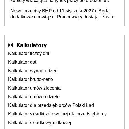
kobiety wracające na rynek pracy po urodzeniu
dzieci, osoby przewlekle chore i osoby
Nowe przepisy BHP od 11 stycznia 2027 r. Będą
neuroatypowe. Powstanie Fundusz na rzecz
dodatkowe obowiązki. Pracodawcy dostają czas na
Inkluzywności w Zatrudnianiu?
przygotowanie się do zmian
Kalkulatory
Kalkulator liczby dni
Kalkulator dat
Kalkulator wynagrodzeń
Kalkulator brutto-netto
Kalkulator umów zlecenia
Kalkulator umów o dzieło
Kalkulator dla przedsiębiorców Polski Ład
Kalkulator składki zdrowotnej dla przedsiębiorcy
Kalkulator składki wypadkowej