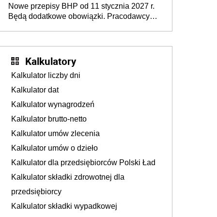
Nowe przepisy BHP od 11 stycznia 2027 r.
osoby neuroatypowe. Powstanie Fundusz
Będą dodatkowe obowiązki. Pracodawcy
na rzecz Inkluzywności w Zatrudnianiu?
dostają czas na przygotowanie się do zmian
Kalkulatory
Kalkulator liczby dni
Kalkulator dat
Kalkulator wynagrodzeń
Kalkulator brutto-netto
Kalkulator umów zlecenia
Kalkulator umów o dzieło
Kalkulator dla przedsiębiorców Polski Ład
Kalkulator składki zdrowotnej dla
przedsiębiorcy
Kalkulator składki wypadkowej