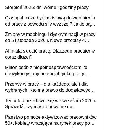
także nieuzasadniona krytyka i izolowanie z
Sierpień 2026: dni wolne i godziny pracy
zespołu
Czy upał może być podstawą do zwolnienia
od pracy z powodu siły wyższej? Jakie są
obowiązki pracodawcy
Zmiany w mobbingu i dyskryminacji w pracy
od 5 listopada 2026 r. Nowe przepisy 4
sierpnia zostały ogłoszone w Dzienniku
AI miała skrócić pracę. Dlaczego pracujemy
Ustaw
coraz dłużej?
Milion osób z niepełnosprawnościami to
niewykorzystany potencjał rynku pracy.
Problemem nie jest brak kandydatów,
Przerwy w pracy – dla każdego, ale i dla
dofinansowań czy refundacji, ale bariery po
wybranych. Kto ma prawo do dodatkowych
stronie systemu i świadomości
15 minut?
pracodawców [WYWIAD]
Ten urlop przedawni się we wrześniu 2026 r.
Sprawdź, czy masz dni wolne do
wykorzystania
Państwo pomoże aktywizować pracowników
50+, kobiety wracające na rynek pracy po
urodzeniu dzieci, osoby przewlekle chore i