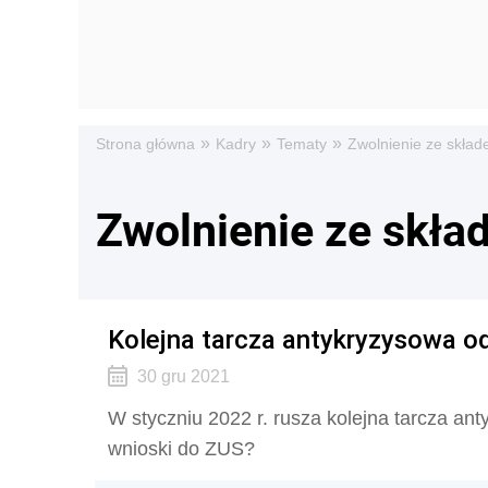
»
»
»
Strona główna
Kadry
Tematy
Zwolnienie ze skła
Zwolnienie ze skła
Kolejna tarcza antykryzysowa od 
30 gru 2021
W styczniu 2022 r. rusza kolejna tarcza an
wnioski do ZUS?