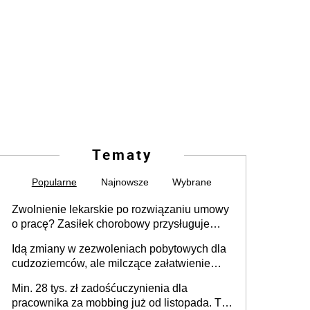
Tematy
Popularne
Najnowsze
Wybrane
Zwolnienie lekarskie po rozwiązaniu umowy
o pracę? Zasiłek chorobowy przysługuje
tylko w przypadku zachorowania w ciągu 14
Idą zmiany w zezwoleniach pobytowych dla
dni od ustania stosunku pracy
cudzoziemców, ale milczące załatwienie
spraw przewidziano tylko dla wybranych
Min. 28 tys. zł zadośćuczynienia dla
pracownika za mobbing już od listopada. To