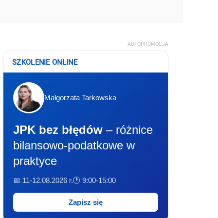
AUTOPROMOCJA
SZKOLENIE ONLINE
Małgorzata Tarkowska
JPK bez błędów
– różnice
bilansowo-podatkowe w
praktyce
📅 11-12.08.2026 r.
🕐 9:00-15:00
Zapisz się