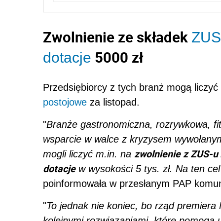
Zwolnienie ze składek
ZUS
5000 zł
dotacje
Przedsiębiorcy z tych branż mogą liczyć
postojowe
za listopad.
"
Branże gastronomiczna, rozrywkowa, fit
wsparcie w walce z kryzysem wywołanym
zwolnienie z ZUS-u
mogli liczyć m.in. na
dotacje
w wysokości 5 tys. zł. Na ten c
poinformowała w przesłanym PAP komuni
"
To jednak nie koniec, bo rząd premier
kolejnymi rozwiązaniami, które pomogą u