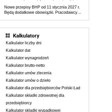
urodzeniu dzieci, osoby przewlekle chore i
Nowe przepisy BHP od 11 stycznia 2027 r.
osoby neuroatypowe. Powstanie Fundusz
Będą dodatkowe obowiązki. Pracodawcy
na rzecz Inkluzywności w Zatrudnianiu?
dostają czas na przygotowanie się do zmian
Kalkulatory
Kalkulator liczby dni
Kalkulator dat
Kalkulator wynagrodzeń
Kalkulator brutto-netto
Kalkulator umów zlecenia
Kalkulator umów o dzieło
Kalkulator dla przedsiębiorców Polski Ład
Kalkulator składki zdrowotnej dla
przedsiębiorcy
Kalkulator składki wypadkowej