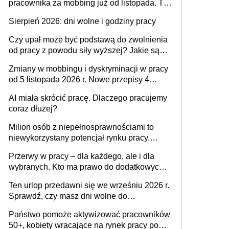
pracownika za mobbing już od listopada. To
także nieuzasadniona krytyka i izolowanie z
Sierpień 2026: dni wolne i godziny pracy
zespołu
Czy upał może być podstawą do zwolnienia
od pracy z powodu siły wyższej? Jakie są
obowiązki pracodawcy
Zmiany w mobbingu i dyskryminacji w pracy
od 5 listopada 2026 r. Nowe przepisy 4
sierpnia zostały ogłoszone w Dzienniku
AI miała skrócić pracę. Dlaczego pracujemy
Ustaw
coraz dłużej?
Milion osób z niepełnosprawnościami to
niewykorzystany potencjał rynku pracy.
Problemem nie jest brak kandydatów,
Przerwy w pracy – dla każdego, ale i dla
dofinansowań czy refundacji, ale bariery po
wybranych. Kto ma prawo do dodatkowych
stronie systemu i świadomości
15 minut?
pracodawców [WYWIAD]
Ten urlop przedawni się we wrześniu 2026 r.
Sprawdź, czy masz dni wolne do
wykorzystania
Państwo pomoże aktywizować pracowników
50+, kobiety wracające na rynek pracy po