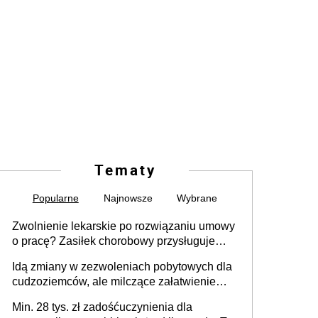
Tematy
Popularne
Najnowsze
Wybrane
Zwolnienie lekarskie po rozwiązaniu umowy
o pracę? Zasiłek chorobowy przysługuje
tylko w przypadku zachorowania w ciągu 14
Idą zmiany w zezwoleniach pobytowych dla
dni od ustania stosunku pracy
cudzoziemców, ale milczące załatwienie
spraw przewidziano tylko dla wybranych
Min. 28 tys. zł zadośćuczynienia dla