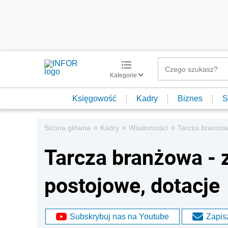
Kategorie
Księgowość
Kadry
Biznes
S
»
»
»
Strona główna
Kadry
Wiadomości
Tarcza branżowa
Tarcza branżowa - 
postojowe, dotacje
Subskrybuj nas na Youtube
Zapisz