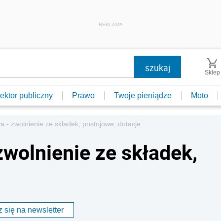
REKLAMA
Sklep
ektor publiczny
Prawo
Twoje pieniądze
Moto
 - zwolnienie ze składek, postojowe, dotacje
zwolnienie ze składek,
 się na newsletter