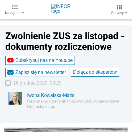
Kategorie
Serwisy
Zwolnienie ZUS za listopad -
dokumenty rozliczeniowe
Subskrybuj nas na Youtube
Dołącz do ekspertów
Zapisz się na newsletter
16 grudnia 2020, 09:29
Iwona Kowalska-Matis
Regionalny Rzecznik Prasowy ZUS Województwa
Dolnośląskiego