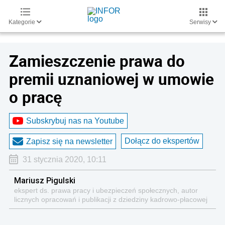
Kategorie
Serwisy
Zamieszczenie prawa do
premii uznaniowej w umowie
o pracę
Subskrybuj nas na Youtube
Dołącz do ekspertów
Zapisz się na newsletter
31 stycznia 2020, 10:11
Mariusz Pigulski
ekspert ds. prawa pracy i ubezpieczeń społecznych, autor
licznych opracowań i publikacji z dziedziny kadrowo-płacowej