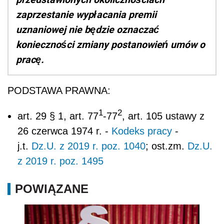
zaprzestanie wypłacania premii
uznaniowej nie będzie oznaczać
konieczności zmiany postanowień umów o
pracę.
PODSTAWA PRAWNA:
1
2
art. 29 § 1, art. 77
-77
, art. 105 ustawy z
26 czerwca 1974 r. -
Kodeks pracy
-
j.t.
Dz.U. z 2019 r. poz. 1040
; ost.zm.
Dz.U.
z 2019 r. poz. 1495
POWIĄZANE