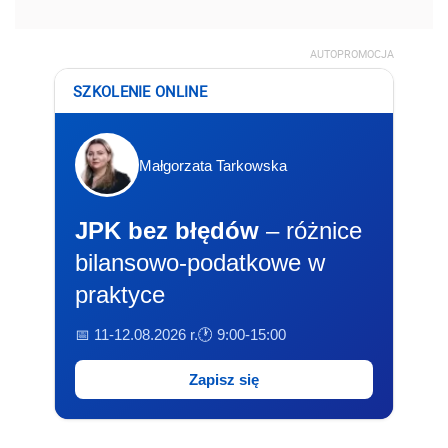
AUTOPROMOCJA
SZKOLENIE ONLINE
Małgorzata Tarkowska
JPK bez błędów
– różnice
bilansowo-podatkowe w
praktyce
📅 11-12.08.2026 r.
🕐 9:00-15:00
Zapisz się