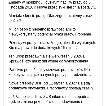
Zmiany w mobbingu i dyskryminacji w pracy od 5
listopada 2026 r. Nowe przepisy 4 sierpnia zostały
ogłoszone w Dzienniku Ustaw
AI miała skrócić pracę. Dlaczego pracujemy coraz
dłużej?
Milion osób z niepełnosprawnościami to
niewykorzystany potencjał rynku pracy. Problemem
nie jest brak kandydatów, dofinansowań czy
Przerwy w pracy – dla każdego, ale i dla wybranych.
refundacji, ale bariery po stronie systemu i
Kto ma prawo do dodatkowych 15 minut?
świadomości pracodawców [WYWIAD]
Ten urlop przedawnia się we wrześniu 2026 r.
Sprawdź, czy masz dni wolne do wykorzystania
Państwo pomoże aktywizować pracowników 50+,
kobiety wracające na rynek pracy po urodzeniu
dzieci, osoby przewlekle chore i osoby
Nowe przepisy BHP od 11 stycznia 2027 r. Będą
neuroatypowe. Powstanie Fundusz na rzecz
dodatkowe obowiązki. Pracodawcy dostają czas na
Inkluzywności w Zatrudnianiu?
przygotowanie się do zmian
Już żadne składki w ZUS nikomu nie przepadną -
będzie zmiana przepisów o przedawnieniu i