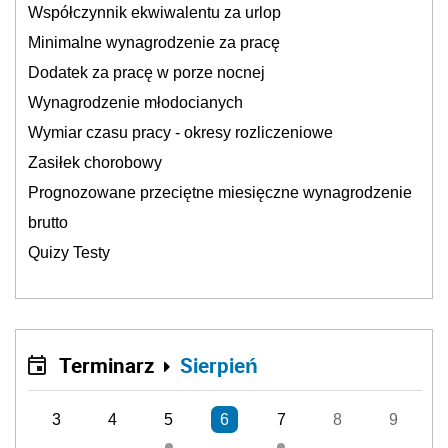
Współczynnik ekwiwalentu za urlop
Minimalne wynagrodzenie za pracę
Dodatek za pracę w porze nocnej
Wynagrodzenie młodocianych
Wymiar czasu pracy - okresy rozliczeniowe
Zasiłek chorobowy
Prognozowane przeciętne miesięczne wynagrodzenie
brutto
Quizy Testy
Terminarz
Sierpień
3
4
5
6
7
8
9