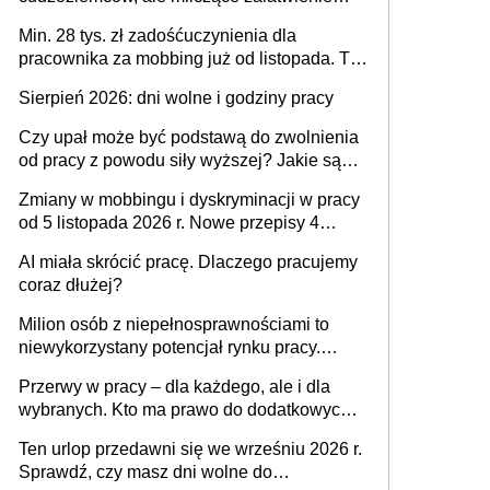
spraw przewidziano tylko dla wybranych
Min. 28 tys. zł zadośćuczynienia dla
pracownika za mobbing już od listopada. To
także nieuzasadniona krytyka i izolowanie z
Sierpień 2026: dni wolne i godziny pracy
zespołu
Czy upał może być podstawą do zwolnienia
od pracy z powodu siły wyższej? Jakie są
obowiązki pracodawcy
Zmiany w mobbingu i dyskryminacji w pracy
od 5 listopada 2026 r. Nowe przepisy 4
sierpnia zostały ogłoszone w Dzienniku
AI miała skrócić pracę. Dlaczego pracujemy
Ustaw
coraz dłużej?
Milion osób z niepełnosprawnościami to
niewykorzystany potencjał rynku pracy.
Problemem nie jest brak kandydatów,
Przerwy w pracy – dla każdego, ale i dla
dofinansowań czy refundacji, ale bariery po
wybranych. Kto ma prawo do dodatkowych
stronie systemu i świadomości
15 minut?
pracodawców [WYWIAD]
Ten urlop przedawni się we wrześniu 2026 r.
Sprawdź, czy masz dni wolne do