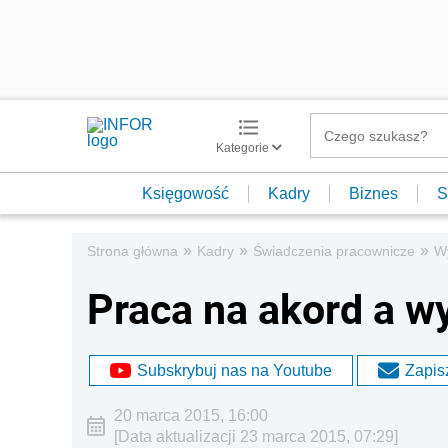
Kategorie
Księgowość
Kadry
Biznes
S
»
»
»
Strona główna
Kadry
Świadczenia pracownicze
W
Praca na akord a w
Subskrybuj nas na Youtube
Zapisz
20 marca 2015, 16:00
[Data aktualizacji 23 marca 2015, 07:29]