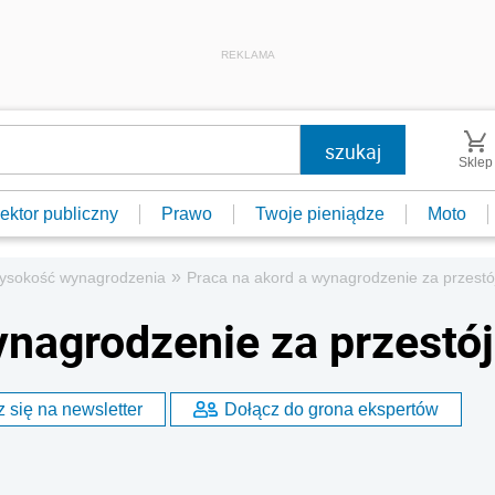
REKLAMA
Sklep
ektor publiczny
Prawo
Twoje pieniądze
Moto
»
ysokość wynagrodzenia
Praca na akord a wynagrodzenie za przestó
ynagrodzenie za przestój
 się na newsletter
Dołącz do grona ekspertów