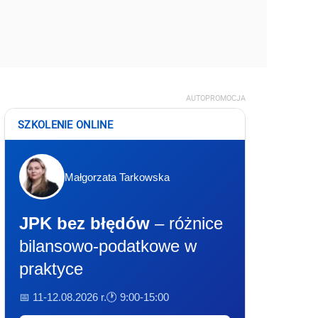
AUTOPROMOCJA
SZKOLENIE ONLINE
Małgorzata Tarkowska
JPK bez błędów
– różnice
bilansowo-podatkowe w
praktyce
📅 11-12.08.2026 r.
🕐 9:00-15:00