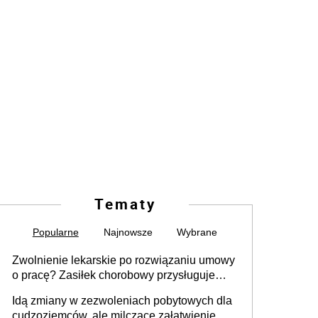
Tematy
Popularne
Najnowsze
Wybrane
Zwolnienie lekarskie po rozwiązaniu umowy
o pracę? Zasiłek chorobowy przysługuje
tylko w przypadku zachorowania w ciągu 14
Idą zmiany w zezwoleniach pobytowych dla
dni od ustania stosunku pracy
cudzoziemców, ale milczące załatwienie