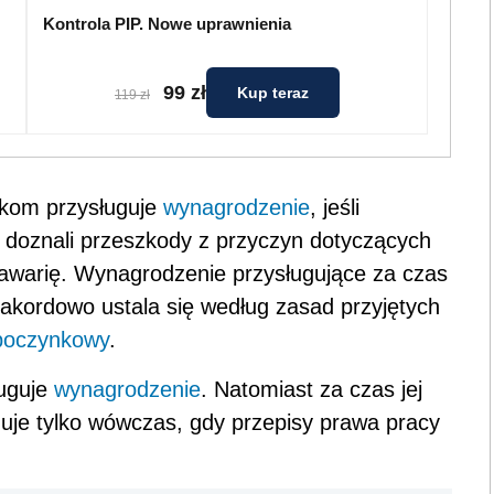
Kontrola PIP. Nowe uprawnienia
99 zł
Kup teraz
119 zł
ikom przysługuje
wynagrodzenie
, jeśli
cz doznali przeszkody z przyczyn dotyczących
 awarię. Wynagrodzenie przysługujące za czas
kordowo ustala się według zasad przyjętych
poczynkowy
.
ługuje
wynagrodzenie
. Natomiast za czas jej
uje tylko wówczas, gdy przepisy prawa pracy