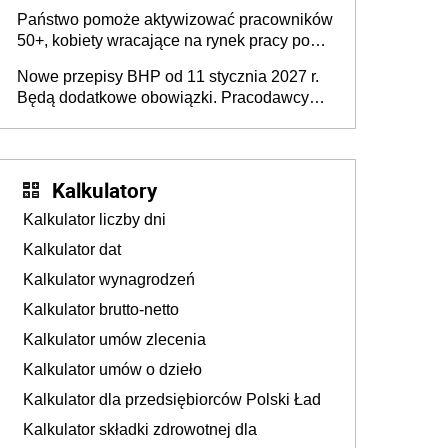
wykorzystania
Państwo pomoże aktywizować pracowników
50+, kobiety wracające na rynek pracy po
urodzeniu dzieci, osoby przewlekle chore i
Nowe przepisy BHP od 11 stycznia 2027 r.
osoby neuroatypowe. Powstanie Fundusz
Będą dodatkowe obowiązki. Pracodawcy
na rzecz Inkluzywności w Zatrudnianiu?
dostają czas na przygotowanie się do zmian
Kalkulatory
Kalkulator liczby dni
Kalkulator dat
Kalkulator wynagrodzeń
Kalkulator brutto-netto
Kalkulator umów zlecenia
Kalkulator umów o dzieło
Kalkulator dla przedsiębiorców Polski Ład
Kalkulator składki zdrowotnej dla