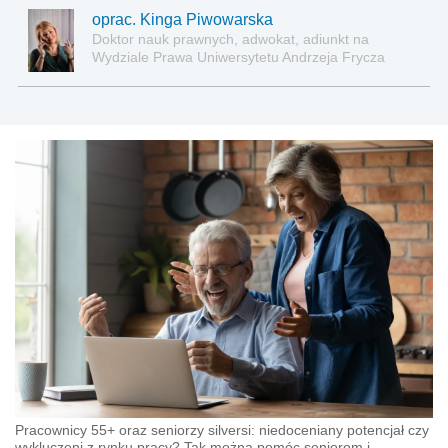
oprac. Kinga Piwowarska
Doktor nauk prawnych, adwokat, adiunkt na
Wydziale Prawa Uniwersytetu Andrzeja Frycza
Modrzewskiego w Krakowie oraz Rzecznik
Akademicki ds. równego traktowania i
przeciwdziałania dyskryminacji. Specjalizuje się w
prawie pracy, zabezpieczeniu społecznym oraz
administracyjnoprawnych aspektach związanych z
pracą i pomocą socjalną.
Pracownicy 55+ oraz seniorzy silversi: niedoceniany potencjał czy
wykluczeni z rynku pracy? Tak można pomóc seniorom i