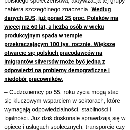
polskiego społeczeństwa, aktywizacja tej grupy
Według
nabiera szczególnego znaczenia.
danych GUS, już ponad 25 proc. Polaków ma
więcej niż 60 lat, a liczba osób w wieku
produkcyjnym spada w tempie
przekraczającym 100 tys. rocznie. Większe
otwarcie się polskich pracodawców na
imigrantów silversów może być jedną z
odpowiedzi na problemy demograficzne i
niedobór pracowników.
– Cudzoziemcy po 55. roku życia mogą stać
się kluczowym wsparciem w sektorach, które
wymagają odpowiedzialności, stabilności i
lojalności. Już dziś doskonale sprawdzają się w
opiece i usługach społecznych, transporcie czy