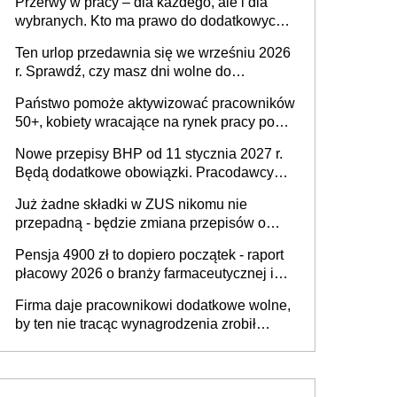
Przerwy w pracy – dla każdego, ale i dla
dofinansowań czy refundacji, ale bariery po
wybranych. Kto ma prawo do dodatkowych
stronie systemu i świadomości
15 minut?
pracodawców [WYWIAD]
Ten urlop przedawnia się we wrześniu 2026
r. Sprawdź, czy masz dni wolne do
wykorzystania
Państwo pomoże aktywizować pracowników
50+, kobiety wracające na rynek pracy po
urodzeniu dzieci, osoby przewlekle chore i
Nowe przepisy BHP od 11 stycznia 2027 r.
osoby neuroatypowe. Powstanie Fundusz
Będą dodatkowe obowiązki. Pracodawcy
na rzecz Inkluzywności w Zatrudnianiu?
dostają czas na przygotowanie się do zmian
Już żadne składki w ZUS nikomu nie
przepadną - będzie zmiana przepisów o
przedawnieniu i niepodleganiu
Pensja 4900 zł to dopiero początek - raport
ubezpieczeniom społecznym
płacowy 2026 o branży farmaceutycznej i
chemicznej
Firma daje pracownikowi dodatkowe wolne,
by ten nie tracąc wynagrodzenia zrobił
dodatkowe badania. Ten benefit się
sprawdza