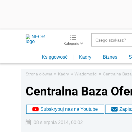
Kategorie
Księgowość
Kadry
Biznes
S
»
»
»
Strona główna
Kadry
Wiadomości
Centralna Baza
Centralna Baza Ofe
Subskrybuj nas na Youtube
Zapisz
08 sierpnia 2014, 00:02