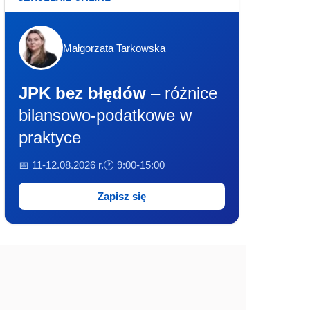
Małgorzata Tarkowska
JPK bez błędów
– różnice
bilansowo-podatkowe w
praktyce
📅 11-12.08.2026 r.
🕐 9:00-15:00
Zapisz się