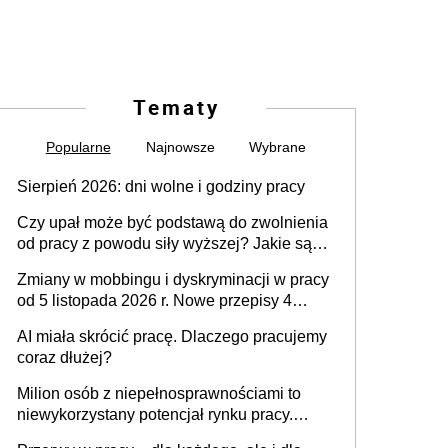
Tematy
Popularne
Najnowsze
Wybrane
Sierpień 2026: dni wolne i godziny pracy
Czy upał może być podstawą do zwolnienia
od pracy z powodu siły wyższej? Jakie są
obowiązki pracodawcy
Zmiany w mobbingu i dyskryminacji w pracy
od 5 listopada 2026 r. Nowe przepisy 4
sierpnia zostały ogłoszone w Dzienniku
AI miała skrócić pracę. Dlaczego pracujemy
Ustaw
coraz dłużej?
Milion osób z niepełnosprawnościami to
niewykorzystany potencjał rynku pracy.
Problemem nie jest brak kandydatów,