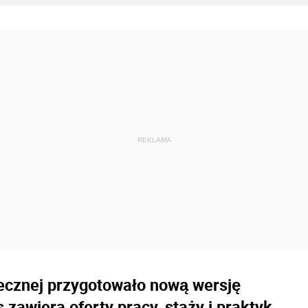
łecznej przygotowało nową wersję
 zawiera oferty pracy, staży i praktyk