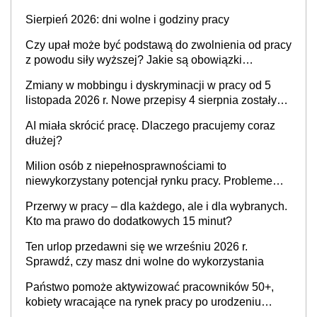
krytyka i izolowanie z zespołu
Sierpień 2026: dni wolne i godziny pracy
Czy upał może być podstawą do zwolnienia od pracy
z powodu siły wyższej? Jakie są obowiązki
pracodawcy
Zmiany w mobbingu i dyskryminacji w pracy od 5
listopada 2026 r. Nowe przepisy 4 sierpnia zostały
ogłoszone w Dzienniku Ustaw
AI miała skrócić pracę. Dlaczego pracujemy coraz
dłużej?
Milion osób z niepełnosprawnościami to
niewykorzystany potencjał rynku pracy. Problemem
nie jest brak kandydatów, dofinansowań czy
Przerwy w pracy – dla każdego, ale i dla wybranych.
refundacji, ale bariery po stronie systemu i
Kto ma prawo do dodatkowych 15 minut?
świadomości pracodawców [WYWIAD]
Ten urlop przedawni się we wrześniu 2026 r.
Sprawdź, czy masz dni wolne do wykorzystania
Państwo pomoże aktywizować pracowników 50+,
kobiety wracające na rynek pracy po urodzeniu
dzieci, osoby przewlekle chore i osoby