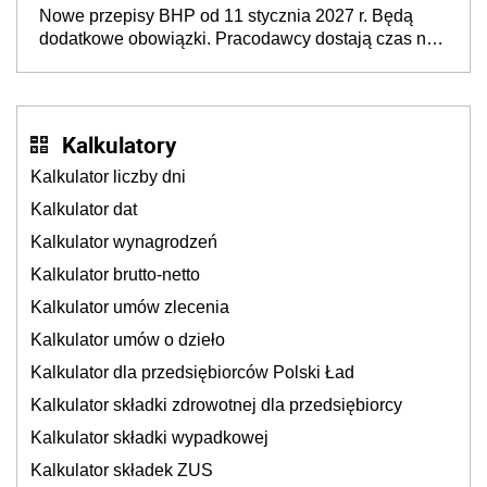
Nowe przepisy BHP od 11 stycznia 2027 r. Będą
neuroatypowe. Powstanie Fundusz na rzecz
dodatkowe obowiązki. Pracodawcy dostają czas na
Inkluzywności w Zatrudnianiu?
przygotowanie się do zmian
Kalkulatory
Kalkulator liczby dni
Kalkulator dat
Kalkulator wynagrodzeń
Kalkulator brutto-netto
Kalkulator umów zlecenia
Kalkulator umów o dzieło
Kalkulator dla przedsiębiorców Polski Ład
Kalkulator składki zdrowotnej dla przedsiębiorcy
Kalkulator składki wypadkowej
Kalkulator składek ZUS