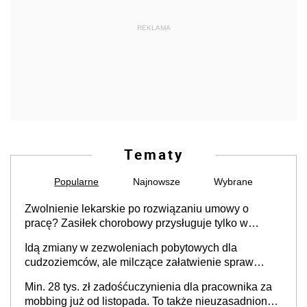
REKLAMA
Tematy
Popularne
Najnowsze
Wybrane
Zwolnienie lekarskie po rozwiązaniu umowy o
pracę? Zasiłek chorobowy przysługuje tylko w
przypadku zachorowania w ciągu 14 dni od ustania
Idą zmiany w zezwoleniach pobytowych dla
stosunku pracy
cudzoziemców, ale milczące załatwienie spraw
przewidziano tylko dla wybranych
Min. 28 tys. zł zadośćuczynienia dla pracownika za
mobbing już od listopada. To także nieuzasadniona