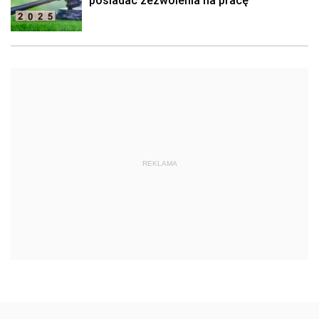
posiadać zezwolenia na pracę
REKLAMA