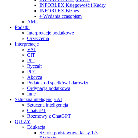
INFORLEX Księgowość i Kadry
INFORLEX Biznes
e-Wydania czasopism
AML
Podatki
Interpretacje podatkowe
Orzeczenia
Interpretacje
VAT
CIT
PIT
Ryczałt
PCC
Akcyza
Podatek od spadków i darowizn
Ordynacja podatkowa
Inne
Sztuczna inteligencja AI
Sztuczna inteligencja
ChatGPT
Rozmowy z ChatGPT
QUIZY
Edukacja
Szkoła podstawowa klasy 1-3