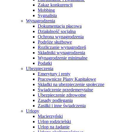
Zakaz konkurencji
Mobbing
Sygnalista
Wynagrodzenia
Dokumentacja płacowa
Działalność socjalna
Ochrona wynagrodzenia
Podróże służbowe
Rozliczanie wynagrodzeń
Składniki wynagrodzenia
Wynagrodzenie minimalne
Podatki
Ubezpieczenia
Emerytury i renty
Pracownicze Plany Kapitałowe
Składki na ubezpieczenie społeczne
Świadczenie przedemerytalne
Ubezpieczenie zdrowotne
Zasady podlegania
Zasiłki i inne świadczenia
Urlopy
Macierzyński
Urlop rodzicielski
Urlop na żądanie