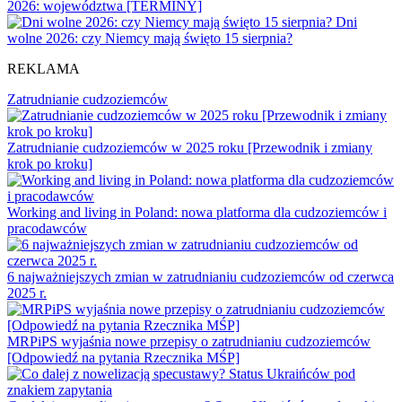
2026: województwa [TERMINY]
Dni
wolne 2026: czy Niemcy mają święto 15 sierpnia?
REKLAMA
Zatrudnianie cudzoziemców
Zatrudnianie cudzoziemców w 2025 roku [Przewodnik i zmiany
krok po kroku]
Working and living in Poland: nowa platforma dla cudzoziemców i
pracodawców
6 najważniejszych zmian w zatrudnianiu cudzoziemców od czerwca
2025 r.
MRPiPS wyjaśnia nowe przepisy o zatrudnianiu cudzoziemców
[Odpowiedź na pytania Rzecznika MŚP]