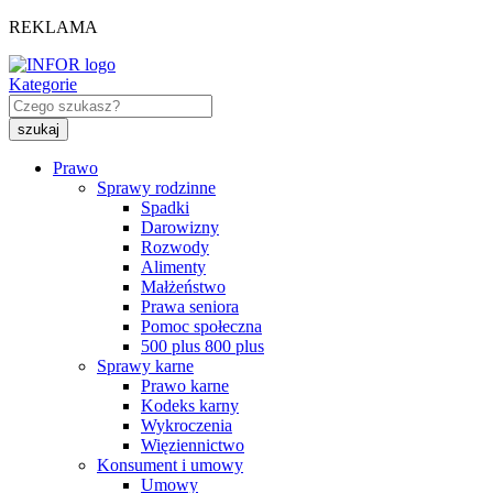
REKLAMA
Kategorie
Prawo
Sprawy rodzinne
Spadki
Darowizny
Rozwody
Alimenty
Małżeństwo
Prawa seniora
Pomoc społeczna
500 plus 800 plus
Sprawy karne
Prawo karne
Kodeks karny
Wykroczenia
Więziennictwo
Konsument i umowy
Umowy