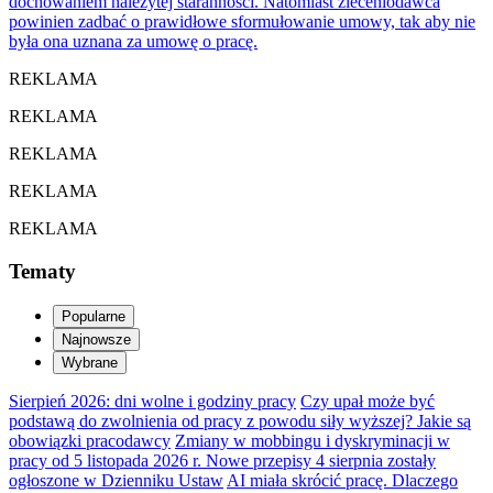
dochowaniem należytej staranności. Natomiast zleceniodawca
powinien zadbać o prawidłowe sfor­mułowanie umowy, tak aby nie
była ona uznana za umowę o pracę.
REKLAMA
REKLAMA
REKLAMA
REKLAMA
REKLAMA
Tematy
Popularne
Najnowsze
Wybrane
Sierpień 2026: dni wolne i godziny pracy
Czy upał może być
podstawą do zwolnienia od pracy z powodu siły wyższej? Jakie są
obowiązki pracodawcy
Zmiany w mobbingu i dyskryminacji w
pracy od 5 listopada 2026 r. Nowe przepisy 4 sierpnia zostały
ogłoszone w Dzienniku Ustaw
AI miała skrócić pracę. Dlaczego