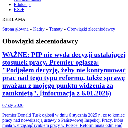
Edukacja
KSeF
REKLAMA
Strona główna
»
Kadry
»
Tematy
»
Obowiązki zleceniodawcy
Obowiązki zleceniodawcy
WAŻNE: PIP nie wyda decyzji ustalającej
stosunek pracy. Premier ogłasza:
"Podjąłem decyzję, żeby nie kontynuować
prac nad tego typu reformą, także sprawę
uważam z mojego punktu widzenia za
zamkniętą". [informacja z 6.01.2026)
07 sty 2026
Premier Donald Tusk ogłosił w dniu 6 stycznia 2025 r., że to koniec
pracy nad nowelizacją ustawy o Państwowej Inspekcji Pracy, która
miała wstrząsnąć rynkiem pracy w Polsce. Reform miała odmienić