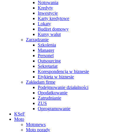
Notowania
Kredyty
Inwestycje
Karty kredytowe
Lokaty
Budżet domowy
Kursy walut
Zarządzanie
Szkolenia
Manager
Personel
Outsourcing
Sekretariat
Korespondencja w biznesie
Etykieta w biznesie
Zakładam firmę
Podejmowanie działalności
Opodatkowanie
Zatrudnianie
ZUS
Oprogramowanie
KSeF
Moto
Motonews
Moto porady