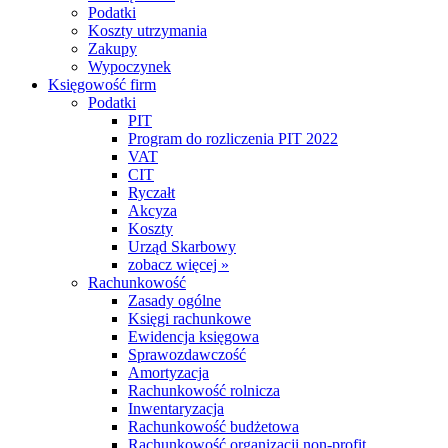
Podatki
Koszty utrzymania
Zakupy
Wypoczynek
Księgowość firm
Podatki
PIT
Program do rozliczenia PIT 2022
VAT
CIT
Ryczałt
Akcyza
Koszty
Urząd Skarbowy
zobacz więcej »
Rachunkowość
Zasady ogólne
Księgi rachunkowe
Ewidencja księgowa
Sprawozdawczość
Amortyzacja
Rachunkowość rolnicza
Inwentaryzacja
Rachunkowość budżetowa
Rachunkowość organizacji non-profit