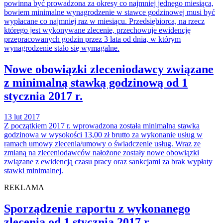
powinna być prowadzona za okresy co najmniej jednego miesiąca,
bowiem minimalne wynagrodzenie w stawce godzinowej musi być
wypłacane co najmniej raz w miesiącu. Przedsiębiorca, na rzecz
którego jest wykonywane zlecenie, przechowuje ewidencję
przepracowanych godzin przez 3 lata od dnia, w którym
wynagrodzenie stało się wymagalne.
Nowe obowiązki zleceniodawcy związane
z minimalną stawką godzinową od 1
stycznia 2017 r.
13 lut 2017
Z początkiem 2017 r. wprowadzona została minimalna stawka
godzinowa w wysokości 13,00 zł brutto za wykonanie usług w
ramach umowy zlecenia/umowy o świadczenie usług. Wraz ze
zmianą na zleceniodawców nałożone zostały nowe obowiązki
związane z ewidencją czasu pracy oraz sankcjami za brak wypłaty
stawki minimalnej.
REKLAMA
Sporządzenie raportu z wykonanego
zlecenia od 1 stycznia 2017 r.