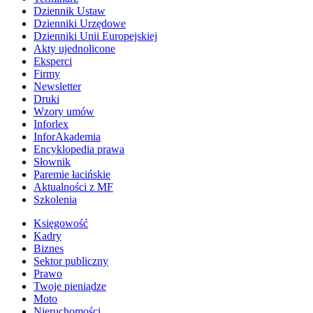
Dziennik Ustaw
Dzienniki Urzędowe
Dzienniki Unii Europejskiej
Akty ujednolicone
Eksperci
Firmy
Newsletter
Druki
Wzory umów
Inforlex
InforAkademia
Encyklopedia prawa
Słownik
Paremie łacińskie
Aktualności z MF
Szkolenia
Księgowość
Kadry
Biznes
Sektor publiczny
Prawo
Twoje pieniądze
Moto
Nieruchomości