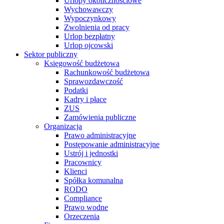
Urlopy okolicznościowe
Wychowawczy
Wypoczynkowy
Zwolnienia od pracy
Urlop bezpłatny
Urlop ojcowski
Sektor publiczny
Księgowość budżetowa
Rachunkowość budżetowa
Sprawozdawczość
Podatki
Kadry i płace
ZUS
Zamówienia publiczne
Organizacja
Prawo administracyjne
Postępowanie administracyjne
Ustrój i jednostki
Pracownicy
Klienci
Spółka komunalna
RODO
Compliance
Prawo wodne
Orzeczenia