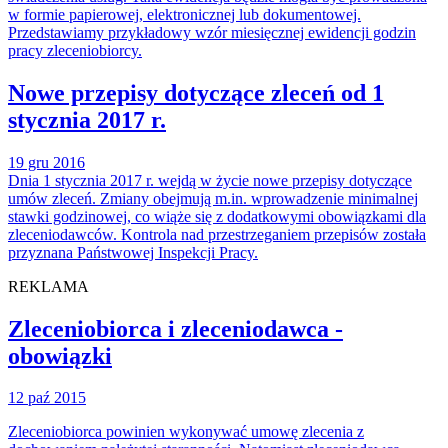
w formie papierowej, elektronicznej lub dokumentowej.
Przedstawiamy przykładowy wzór miesięcznej ewidencji godzin
pracy zleceniobiorcy.
Nowe przepisy dotyczące zleceń od 1
stycznia 2017 r.
19 gru 2016
Dnia 1 stycznia 2017 r. wejdą w życie nowe przepisy dotyczące
umów zleceń. Zmiany obejmują m.in. wprowadzenie minimalnej
stawki godzinowej, co wiąże się z dodatkowymi obowiązkami dla
zleceniodawców. Kontrola nad przestrzeganiem przepisów została
przyznana Państwowej Inspekcji Pracy.
REKLAMA
Zleceniobiorca i zleceniodawca -
obowiązki
12 paź 2015
Zleceniobiorca powinien wyko­nywać umowę zlecenia z