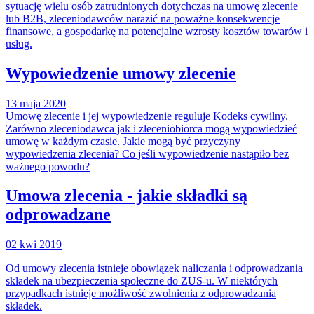
sytuację wielu osób zatrudnionych dotychczas na umowę zlecenie
lub B2B, zleceniodawców narazić na poważne konsekwencje
finansowe, a gospodarkę na potencjalne wzrosty kosztów towarów i
usług.
Wypowiedzenie umowy zlecenie
13 maja 2020
Umowę zlecenie i jej wypowiedzenie reguluje Kodeks cywilny.
Zarówno zleceniodawca jak i zleceniobiorca mogą wypowiedzieć
umowę w każdym czasie. Jakie mogą być przyczyny
wypowiedzenia zlecenia? Co jeśli wypowiedzenie nastąpiło bez
ważnego powodu?
Umowa zlecenia - jakie składki są
odprowadzane
02 kwi 2019
Od umowy zlecenia istnieje obowiązek naliczania i odprowadzania
składek na ubezpieczenia społeczne do ZUS-u. W niektórych
przypadkach istnieje możliwość zwolnienia z odprowadzania
składek.