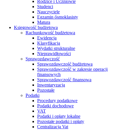
Rodzice i Uczniowie
Studenci
Nauczyciele
Egzamin ósmoklasisty
Matura
Księgowość budżetowa
Rachunkowość budżetowa
Ewidencja
Klasyfikacja
Wydatki strukturalne
Nieprawidłowości
Sprawozdawczość
Sprawozdawczość budżetowa
Sprawozdawczość w zakresie operacji
finansowych
Sprawozdawczość finansowa
Inwentaryzacja
Pozostałe
Podatki
Procedury podatkowe
Podatki dochodowe
VAT
Podatki i opłaty lokalne
Pozostałe podatki i opłaty
Centralizacja Vat