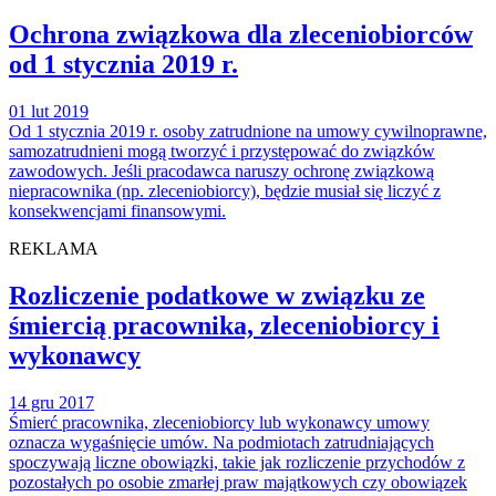
Ochrona związkowa dla zleceniobiorców
od 1 stycznia 2019 r.
01 lut 2019
Od 1 stycznia 2019 r. osoby zatrudnione na umowy cywilnoprawne,
samozatrudnieni mogą tworzyć i przystępować do związków
zawodowych. Jeśli pracodawca naruszy ochronę związkową
niepracownika (np. zleceniobiorcy), będzie musiał się liczyć z
konsekwencjami finansowymi.
REKLAMA
Rozliczenie podatkowe w związku ze
śmiercią pracownika, zleceniobiorcy i
wykonawcy
14 gru 2017
Śmierć pracownika, zleceniobiorcy lub wykonawcy umowy
oznacza wygaśnięcie umów. Na podmiotach zatrudniających
spoczywają liczne obowiązki, takie jak rozliczenie przychodów z
pozostałych po osobie zmarłej praw majątkowych czy obowiązek