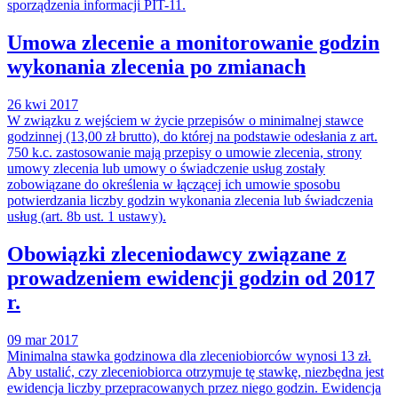
sporządzenia informacji PIT-11.
Umowa zlecenie a monitorowanie godzin
wykonania zlecenia po zmianach
26 kwi 2017
W związku z wejściem w życie przepisów o minimalnej stawce
godzinnej (13,00 zł brutto), do której na podstawie odesłania z art.
750 k.c. zastosowanie mają przepisy o umowie zlecenia, strony
umowy zlecenia lub umowy o świadczenie usług zostały
zobowiązane do określenia w łączącej ich umowie sposobu
potwierdzania liczby godzin wykonania zlecenia lub świadczenia
usług (art. 8b ust. 1 ustawy).
Obowiązki zleceniodawcy związane z
prowadzeniem ewidencji godzin od 2017
r.
09 mar 2017
Minimalna stawka godzinowa dla zleceniobiorców wynosi 13 zł.
Aby ustalić, czy zleceniobiorca otrzymuje tę stawkę, niezbędna jest
ewidencja liczby przepracowanych przez niego godzin. Ewidencja