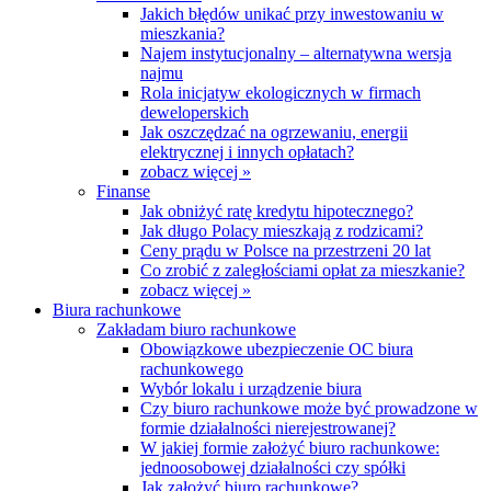
Jakich błędów unikać przy inwestowaniu w
mieszkania?
Najem instytucjonalny – alternatywna wersja
najmu
Rola inicjatyw ekologicznych w firmach
deweloperskich
Jak oszczędzać na ogrzewaniu, energii
elektrycznej i innych opłatach?
zobacz więcej »
Finanse
Jak obniżyć ratę kredytu hipotecznego?
Jak długo Polacy mieszkają z rodzicami?
Ceny prądu w Polsce na przestrzeni 20 lat
Co zrobić z zaległościami opłat za mieszkanie?
zobacz więcej »
Biura rachunkowe
Zakładam biuro rachunkowe
Obowiązkowe ubezpieczenie OC biura
rachunkowego
Wybór lokalu i urządzenie biura
Czy biuro rachunkowe może być prowadzone w
formie działalności nierejestrowanej?
W jakiej formie założyć biuro rachunkowe:
jednoosobowej działalności czy spółki
Jak założyć biuro rachunkowe?