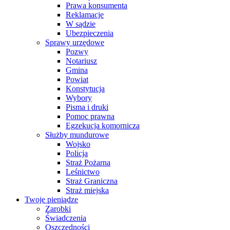
Prawa konsumenta
Reklamacje
W sądzie
Ubezpieczenia
Sprawy urzędowe
Pozwy
Notariusz
Gmina
Powiat
Konstytucja
Wybory
Pisma i druki
Pomoc prawna
Egzekucja komornicza
Służby mundurowe
Wojsko
Policja
Straż Pożarna
Leśnictwo
Straż Graniczna
Straż miejska
Twoje pieniądze
Zarobki
Świadczenia
Oszczędności