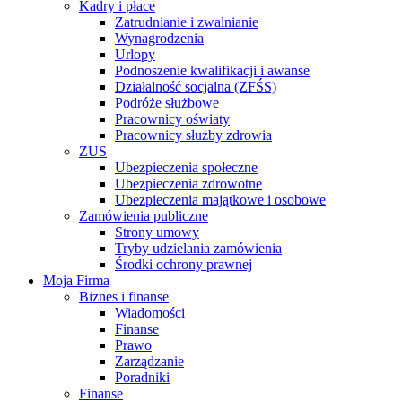
Kadry i płace
Zatrudnianie i zwalnianie
Wynagrodzenia
Urlopy
Podnoszenie kwalifikacji i awanse
Działalność socjalna (ZFŚS)
Podróże służbowe
Pracownicy oświaty
Pracownicy służby zdrowia
ZUS
Ubezpieczenia społeczne
Ubezpieczenia zdrowotne
Ubezpieczenia majątkowe i osobowe
Zamówienia publiczne
Strony umowy
Tryby udzielania zamówienia
Środki ochrony prawnej
Moja Firma
Biznes i finanse
Wiadomości
Finanse
Prawo
Zarządzanie
Poradniki
Finanse