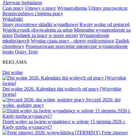
Aktywne formularze
Czas pracy
Umowy o pracę
Wynagrodzenia
Urlopy pracownicze
Bezpieczeństwo i higiena pracy
Wskaźniki
Stopy procentowe składki wypadkowej
Kwoty wolne od potrąceń
Współczynnik ekwiwalentu za urlop
Minimalne wynagrodzenie za
pracę
Dodatek za pracę w porze nocnej
Wynagrodzenie
młodocianych
Wymiar czasu pracy - okresy rozliczeniowe
Zasiłek
chorobowy
Prognozowane przeciętne miesięczne wynagrodzenie
brutto
Quizy Testy
REKLAMA
Dni wolne
Dni wolne 2026. Kalendarz dni wolnych od pracy [Wszystkie
święta]
Styczeń 2026: dni
wolne, godziny pracy
Dzień wolny za święto wypadające w sobotę 15 sierpnia 2026 r.
Kiedy trzeba wyznaczyć?
Ferie zimowe