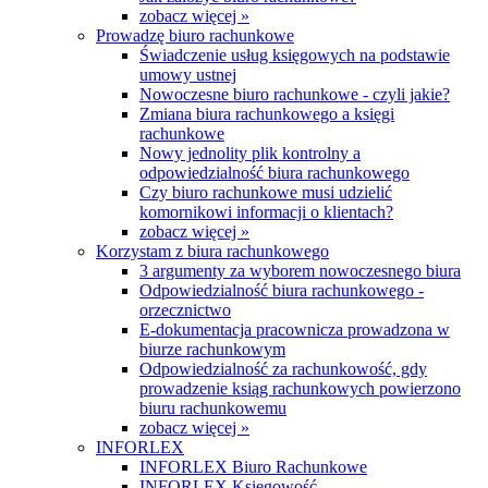
zobacz więcej »
Prowadzę biuro rachunkowe
Świadczenie usług księgowych na podstawie
umowy ustnej
Nowoczesne biuro rachunkowe - czyli jakie?
Zmiana biura rachunkowego a księgi
rachunkowe
Nowy jednolity plik kontrolny a
odpowiedzialność biura rachunkowego
Czy biuro rachunkowe musi udzielić
komornikowi informacji o klientach?
zobacz więcej »
Korzystam z biura rachunkowego
3 argumenty za wyborem nowoczesnego biura
Odpowiedzialność biura rachunkowego -
orzecznictwo
E-dokumentacja pracownicza prowadzona w
biurze rachunkowym
Odpowiedzialność za rachunkowość, gdy
prowadzenie ksiąg rachunkowych powierzono
biuru rachunkowemu
zobacz więcej »
INFORLEX
INFORLEX Biuro Rachunkowe
INFORLEX Księgowość