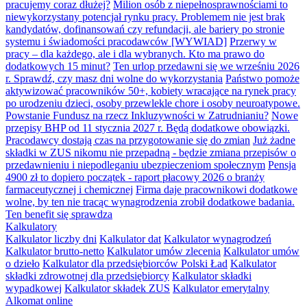
pracujemy coraz dłużej?
Milion osób z niepełnosprawnościami to
niewykorzystany potencjał rynku pracy. Problemem nie jest brak
kandydatów, dofinansowań czy refundacji, ale bariery po stronie
systemu i świadomości pracodawców [WYWIAD]
Przerwy w
pracy – dla każdego, ale i dla wybranych. Kto ma prawo do
dodatkowych 15 minut?
Ten urlop przedawni się we wrześniu 2026
r. Sprawdź, czy masz dni wolne do wykorzystania
Państwo pomoże
aktywizować pracowników 50+, kobiety wracające na rynek pracy
po urodzeniu dzieci, osoby przewlekle chore i osoby neuroatypowe.
Powstanie Fundusz na rzecz Inkluzywności w Zatrudnianiu?
Nowe
przepisy BHP od 11 stycznia 2027 r. Będą dodatkowe obowiązki.
Pracodawcy dostają czas na przygotowanie się do zmian
Już żadne
składki w ZUS nikomu nie przepadną - będzie zmiana przepisów o
przedawnieniu i niepodleganiu ubezpieczeniom społecznym
Pensja
4900 zł to dopiero początek - raport płacowy 2026 o branży
farmaceutycznej i chemicznej
Firma daje pracownikowi dodatkowe
wolne, by ten nie tracąc wynagrodzenia zrobił dodatkowe badania.
Ten benefit się sprawdza
Kalkulatory
Kalkulator liczby dni
Kalkulator dat
Kalkulator wynagrodzeń
Kalkulator brutto-netto
Kalkulator umów zlecenia
Kalkulator umów
o dzieło
Kalkulator dla przedsiębiorców Polski Ład
Kalkulator
składki zdrowotnej dla przedsiębiorcy
Kalkulator składki
wypadkowej
Kalkulator składek ZUS
Kalkulator emerytalny
Alkomat online