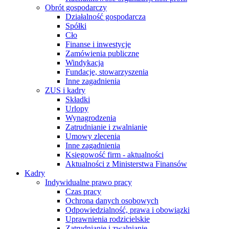
Obrót gospodarczy
Działalność gospodarcza
Spółki
Cło
Finanse i inwestycje
Zamówienia publiczne
Windykacja
Fundacje, stowarzyszenia
Inne zagadnienia
ZUS i kadry
Składki
Urlopy
Wynagrodzenia
Zatrudnianie i zwalnianie
Umowy zlecenia
Inne zagadnienia
Księgowość firm - aktualności
Aktualności z Ministerstwa Finansów
Kadry
Indywidualne prawo pracy
Czas pracy
Ochrona danych osobowych
Odpowiedzialność, prawa i obowiązki
Uprawnienia rodzicielskie
Zatrudnianie i zwalnianie