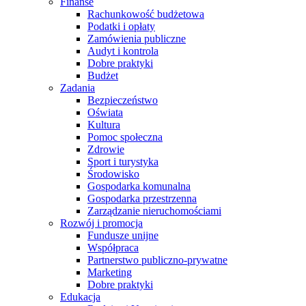
Finanse
Rachunkowość budżetowa
Podatki i opłaty
Zamówienia publiczne
Audyt i kontrola
Dobre praktyki
Budżet
Zadania
Bezpieczeństwo
Oświata
Kultura
Pomoc społeczna
Zdrowie
Sport i turystyka
Środowisko
Gospodarka komunalna
Gospodarka przestrzenna
Zarządzanie nieruchomościami
Rozwój i promocja
Fundusze unijne
Współpraca
Partnerstwo publiczno-prywatne
Marketing
Dobre praktyki
Edukacja