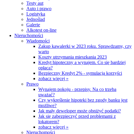
Testy aut
Auto i prawo
Logistyka
Jednoślad
Galerie
Alkotest on-line
Nieruchomości
Wiadomości
Zakup kawalerki w 2023 roku. Sprawdzamy, czy
warto
Koszty utrzymania mieszkania 2023
Kredyt hipoteczny a wynajem. Co się bardziej
opłaca?
Bezpieczny Kredyt 2% - symulacja korzyści
zobacz więcej »
Prawo
Wynajem pokoju - przepisy. Na co trzeba
uważać?
Czy wykreślenie hipoteki bez zgody banku jest
możliwe?
Jak mały deweloper może obniżyć podatki?
Jak się zabezpieczyć przed problemami z
lokatorem?
zobacz więcej »
Nieruchomości