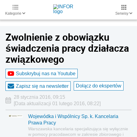
Kategorie
Serwisy
Zwolnienie z obowiązku
świadczenia pracy działacza
związkowego
Subskrybuj nas na Youtube
Dołącz do ekspertów
Zapisz się na newsletter
28 stycznia 2016, 09:15
[Data aktualizacji 01 lutego 2016, 08:22]
Wojewódka i Wspólnicy Sp. k. Kancelaria
Prawa Pracy
Warszawska kancelaria specjalizująca się wyłącznie
w pomocy pracodawcom w zakresie zbiorowego i